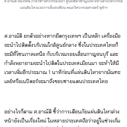
ศ.อาณัติ เรืองรัศมี ภาควิชาวิศวกรรมโยธา ศูนย์เชี่ยวชาญเฉพาะทางด้านวิศวกรรม
แผ่นดินไหวและการสั่นสะเทือน คณะวิศวกรรมศาสตร์ จุฬาฯ
ศ.อาณัติ ยกตัวอย่างหากยึดกรุงเทพฯ เป็นหลัก เครื่องมือ
จะนำไปติดตั้งบริเวณใกล้ศูนย์กลาง ซึ่งในประเทศไทยก็
จะมีที่โซนภาคเหนือ กับบริเวณรอยเลื่อนกาญจนบุรี และ
กำลังพยายามจะนำไปติดในประเทศเมียนมา จะทำให้มี
เวลาเพิ่มอีกประมาณ 1 นาทีก่อนที่แผ่นดินไหวจากมัณฑะ
เลย์หรือเนปิดอร์จะมาถึงขอบชายแดนประเทศไทย
อย่างไรก็ตาม ศ.อาณัติ
ชี้ว่าการเตือนภัยแผ่นดินไหวล่วง
หน้ายังเป็นเรื่องใหม่ ในหลายประเทศถือว่าอยู่ในช่วงเริ่ม