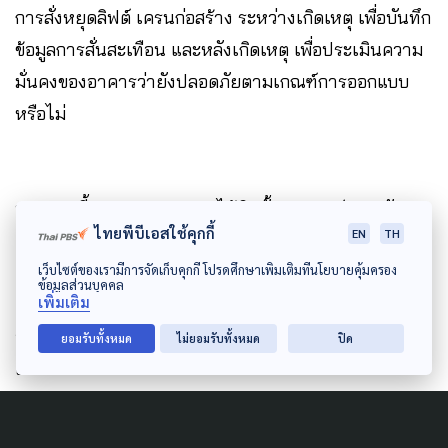
การสั่งหยุดลิฟต์ เครนก่อสร้าง ระหว่างเกิดเหตุ เพื่อบันทึก
ข้อมูลการสั่นสะเทือน และหลังเกิดเหตุ เพื่อประเมินความ
มั่นคงของอาคารว่ายังปลอดภัยตามเกณฑ์การออกแบบ
หรือไม่
นอกจากนี้ กรุงเทพมหานครได้ติดตั้งเซนเซอร์ตรวจวัด
ไทยพีบีเอสใช้คุกกี้
EN
TH
ความเร่งของแผ่นดินไหว และประเมินกำลังต้านทานแรง
แผ่นดินไหวแล้ว ที่อาคารธานีนพรัตน์ โรงพยาบาลกลาง
เว็บไซต์ของเรามีการจัดเก็บคุกกี้ โปรดศึกษาเพิ่มเติมที่นโยบายคุ้มครอง
ข้อมูลส่วนบุคคล
และโรงพยาบาลวชิระ และอยู่ระหว่างเตรียมติดตั้งใน
เพิ่มเติม
อาคารโรงพยาบาลในสังกัดกรุงเทพมหานครให้ครบทุก
ยอมรับทั้งหมด
ไม่ยอมรับทั้งหมด
ปิด
แห่ง