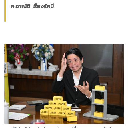
ศ.อาณัติ เรืองรัศมี