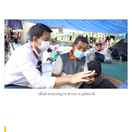
วสันต์ อาจธรรญกร ชาวนา จ.อุทัยธานี