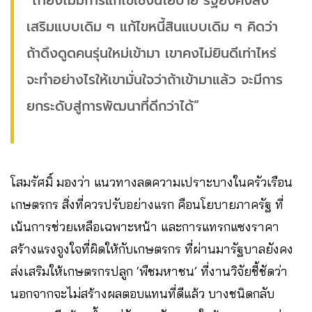
“ถ้ายังไม่มีการแก้ไขเชิงนโยบาย รัฐยังคงส่ง
เสริมแบบเดิม ๆ แก้ไขหนี้สินแบบเดิม ๆ คิดว่า
ถ้าดึงดูดคนรุ่นใหม่เข้ามา เขาคงไม่ยินดีเท่าไหร่
จะทำอย่างไรให้เขามั่นใจว่าถ้าเข้ามาแล้ว จะมีการ
ยกระดับสู่การพัฒนาที่ดีกว่าได้”
โสมรัศมิ์ มองว่า แนวทางลดความเปราะบางในครัวเรือน
เกษตรกร สิ่งที่ควรปรับอย่างแรก คือนโยบายภาครัฐ ที่
เน้นการช่วยเหลือเฉพาะหน้า และการแทรกแซงราคา
สร้างแรงจูงใจที่ผิดให้กับเกษตรกร ที่ผ่านมารัฐบาลยังคง
ส่งเสริมให้เกษตรกรปลูก ‘พืชมหาชน’ ที่งานวิจัยชี้ชัดว่า
นอกจากจะไม่สร้างผลตอบแทนที่ดีแล้ว บางชนิดกลับ