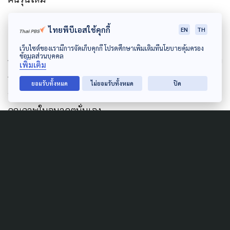
ไทยพีบีเอสใช้คุกกี้
EN
TH
ชาวนารุ่นนี้ จะเป็นรุ่นสุดท้ายหรือไม่
อาจไม่ใช่เพียง
เว็บไซต์ของเรามีการจัดเก็บคุกกี้ โปรดศึกษาเพิ่มเติมที่นโยบายคุ้มครอง
ข้อมูลส่วนบุคคล
การแก้ปัญหาให้กับชาวนาในปัจจุบันเท่านั้น แต่อาจหมาย
เพิ่มเติม
ถึงการวางรากฐานภาคการเกษตรในระยะยาว ให้พร้อม
ยอมรับทั้งหมด
ไม่ยอมรับทั้งหมด
ปิด
รับต่อการเปลี่ยนแปลง และนำมาสู่แรงงานรุ่นใหม่ ที่มี
คุณภาพในอนาคตนั่นเอง
Author
AUTHOR
ธีร์วัฒน์ ชูรัตน์