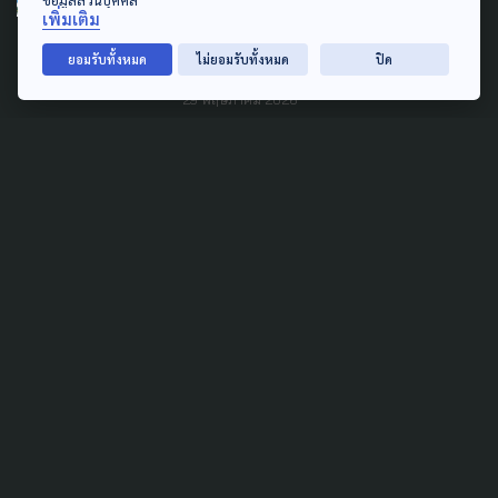
Bangkok Active Election
เพิ่มเติม
2026: กรุงเทพฯ มาได้ไกล ยัง
ไปได้อีก
ยอมรับทั้งหมด
ไม่ยอมรับทั้งหมด
ปิด
29 พฤษภาคม 2026
TAG
ACTIVE DATA LAB
ENVIRONMENT
INDIGENOUS
INEQUALITY
LIFE & CULTURE
POLICY WATCH
POST ELECTION
PUBLIC POLICY
SOCIAL AGENDA
THAIPROTESTS
THE LISTENING
ชายแดนใต้
มหานครภูมิภาค