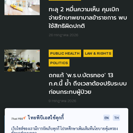
ทะลุ 2 หมื่นความเห็น คุมเบิก
จ่ายรักษาพยาบาลข้าราชการ พบ
ใช้สิทธิผิดปกติ
26 กรกฎาคม 2026
PUBLIC HEALTH
LAW & RIGHTS
POLITICS
ถกแก้ 'พ.ร.บ.บัตรทอง' 13
ก.ค.นี้ ย้ำ ถึงเวลาต้องปรับระบบ
ก่อนกระทบผู้ป่วย
9 กรกฎาคม 2026
ไทยพีบีเอสใช้คุกกี้
EN
TH
SOCIAL MOVEMENT
URBAN
เว็บไซต์ของเรามีการจัดเก็บคุกกี้ โปรดศึกษาเพิ่มเติมที่นโยบายคุ้มครอง
ข้อมูลส่วนบุคคล