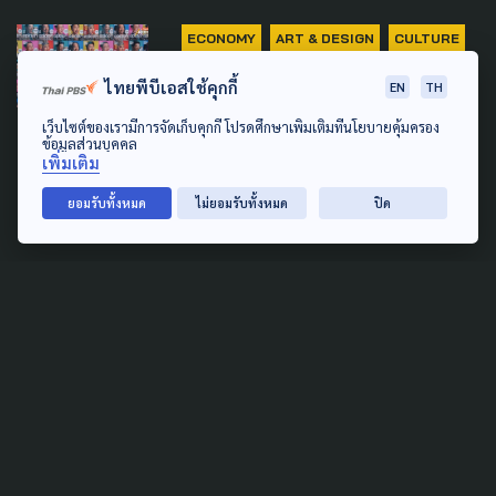
ECONOMY
ART & DESIGN
CULTURE
GLOBAL
ไทยพีบีเอสใช้คุกกี้
EN
TH
คนรุ่นใหม่ กับ ‘ซอฟต์พาวเวอร์’
เว็บไซต์ของเรามีการจัดเก็บคุกกี้ โปรดศึกษาเพิ่มเติมที่นโยบายคุ้มครอง
ส่องข้อเสนอ พาวัฒนธรรม
ข้อมูลส่วนบุคคล
เพิ่มเติม
สร้างสรรค์ไทย ไปให้ไกลกว่าเดิม
ยอมรับทั้งหมด
ไม่ยอมรับทั้งหมด
ปิด
11 กรกฎาคม 2025
URBAN
CULTURE
'กรุงเทพกลางแปลง' ปีที่ 3 เปิด
ฉาก หวังจุดเริ่มเมืองสร้างสรรค์
ดันซอฟต์พาวเวอร์ไทย
5 มกราคม 2025