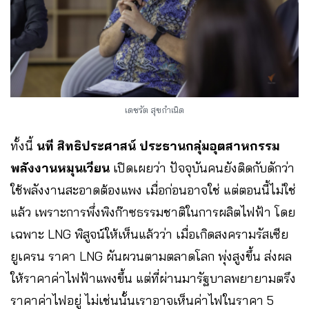
เดชรัต สุขกำเนิด
ทั้งนี้
นที สิทธิประศาสน์ ประธานกลุ่มอุตสาหกรรม
พลังงานหมุนเวียน
เปิดเผยว่า ปัจจุบันคนยังติดกับดักว่า
ใช้พลังงานสะอาดต้องแพง เมื่อก่อนอาจใช่ แต่ตอนนี้ไม่ใช่
แล้ว เพราะการพึ่งพิงก๊าซธรรมชาติในการผลิตไฟฟ้า โดย
เฉพาะ LNG พิสูจน์ให้เห็นแล้วว่า เมื่อเกิดสงครามรัสเซีย
ยูเครน ราคา LNG ผันผวนตามตลาดโลก พุ่งสูงขึ้น ส่งผล
ให้ราคาค่าไฟฟ้าแพงขึ้น แต่ที่ผ่านมารัฐบาลพยายามตรึง
ราคาค่าไฟอยู่ ไม่เช่นนั้นเราอาจเห็นค่าไฟในราคา 5