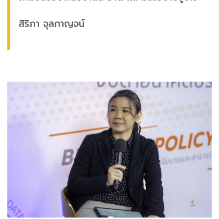
สิริภา จุลกาญจน์