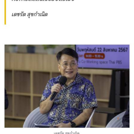
เดชรัต สุขกำเนิด
เดชรัต สุขกำเนิด