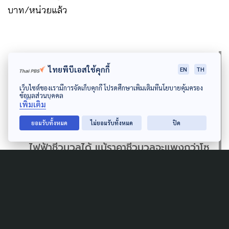
บาท/หน่วยแล้ว
“ราคาไฟฟ้าไม่จำเป็นต้องถูก แต่ต้องเหมาะสม
ไทยพีบีเอสใช้คุกกี้
EN
TH
การผลิตไฟฟ้าด้วยพลังงานแสงอาทิตย์เป็น
เว็บไซต์ของเรามีการจัดเก็บคุกกี้ โปรดศึกษาเพิ่มเติมที่นโยบายคุ้มครอง
ข้อมูลส่วนบุคคล
เพิ่มเติม
หนึ่งในคำตอบ ขณะเดียวกันก็อยากให้มอง
ยอมรับทั้งหมด
ไม่ยอมรับทั้งหมด
ปิด
ทรัพยากรในประเทศด้วยว่า เราสามารถผลิต
ไฟฟ้าชีวมวลได้ แม้ราคาชีวมวลจะแพงกว่าโซ
ลาร์ แต่ทำให้เกิดการจ้างงานคนในพื้นที่ ทำให้
เกิดการอุดหนุนซื้อเศษสินค้าการเกษตร และ
ทำให้เกิดเงินหมุนเวียนในชุมชน 4 เท่า อย่างไร
ก็ตามทั้งหมดนี้ก็ยังเป็นต้นทุนที่ถูกกว่า เมื่อ