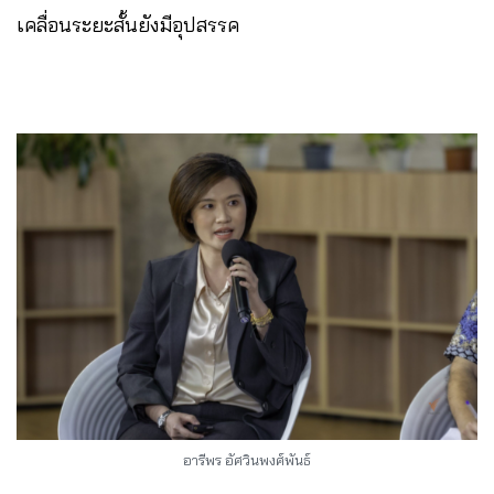
เคลื่อนระยะสั้นยังมีอุปสรรค
อารีพร อัศวินพงศ์พันธ์