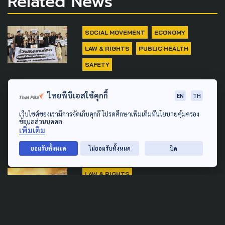
Related News
SOCIAL MOVEMENT
ECONOMY
LAW & RIGHTS
PUBLIC HEALTH
SAFETY
ชงสรรพสามิตจัดการเด็ดขาด ผู้
ไทยพีบีเอสใช้คุกกี้
ค้าฉวยโอกาสขายเหล้า-เบียร์
EN
TH
โดยไม่มีใบอนุญาต ช่วง
เว็บไซต์ของเรามีการจัดเก็บคุกกี้ โปรดศึกษาเพิ่มเติมที่นโยบายคุ้มครอง
ข้อมูลส่วนบุคคล
สงกรานต์
เพิ่มเติม
31 มีนาคม 2026
ยอมรับทั้งหมด
ไม่ยอมรับทั้งหมด
ปิด
LAW & RIGHTS
พ.ร.บ.ควบคุมเครื่องดื่ม
แอลกอฮอล์ ฉบับแก้ไขใหม่ มีผล
บังคับใช้ พ.ย.นี้