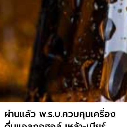
ผ่านแล้ว พ.ร.บ.ควบคุมเครื่อง
ดื่มแอลกอฮอล์ เหล้า-เบียร์