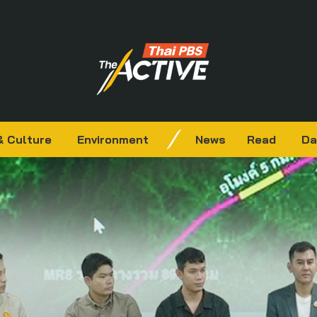
& Culture
Environment
News
Read
Da