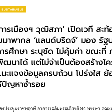
SUSTAINABLE
ารเมืองฯ วุฒิสภา’ เปิดเวที สะท้
อบมาพากล ‘แลนด์บริดจ์’ มอง รัฐบ
ลการศึกษา ระบุชัด ไม่คุ้มค่า ขณะที
ำ พัฒนาได้ แต่ไม่จำเป็นต้องสร้า
แนะแจงข้อมูลครบถ้วน โปร่งใส ย้
่ให้ปัญหาซ้ำรอย
8 ที่ห้องประชุมราชพฤกษ์ อาคารเฉลิมพระเกียรติ 84 พรรษา ค