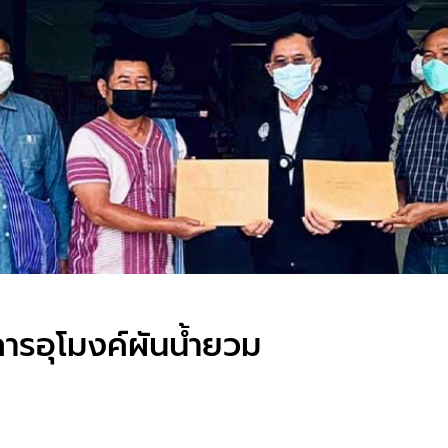
การอุโมงค์ผันน้ำยวม