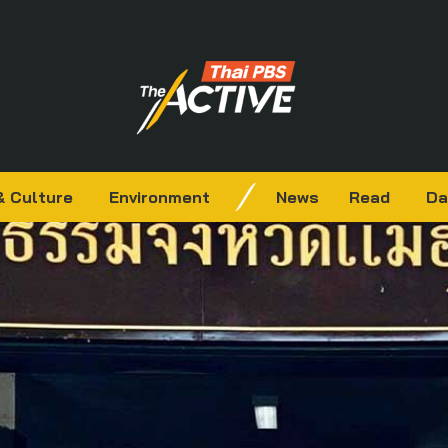
& Culture
Environment
News
Read
Da