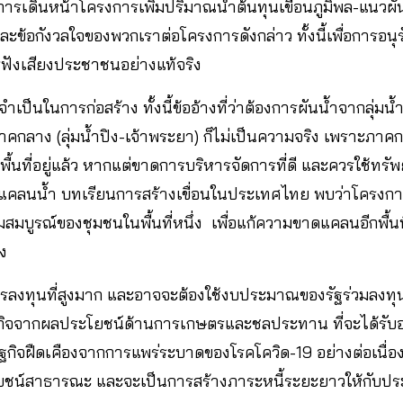
การเดินหน้าโครงการเพิ่มปริมาณน้ำต้นทุนเขื่อนภูมิพล-แนวผ
ข้อกังวลใจของพวกเราต่อโครงการดังกล่าว ทั้งนี้เพื่อการอน
รฟังเสียงประชาชนอย่างแท้จริง
จำเป็นในการก่อสร้าง ทั้งนี้ข้ออ้างที่ว่าต้องการผันน้ำจากลุ่ม
กลาง (ลุ่มน้ำปิง-เจ้าพระยา) ก็ไม่เป็นความจริง เพราะภาคก
นที่อยู่แล้ว หากแต่ขาดการบริหารจัดการที่ดี และควรใช้ทรัพ
ดแคลนน้ำ บทเรียนการสร้างเขื่อนในประเทศไทย พบว่าโครงก
มบูรณ์ของชุมชนในพื้นที่หนึ่ง เพื่อแก้ความขาดแคลนอีกพื้นที
ง
การลงทุนที่สูงมาก และอาจจะต้องใช้งบประมาณของรัฐร่วมลงทุน
กิจจากผลประโยชน์ด้านการเกษตรและชลประทาน ที่จะได้รับอ
ฐกิจฝืดเคืองจากการแพร่ระบาดของโรคโควิด-19 อย่างต่อเนื่อ
โยชน์สาธารณะ และจะเป็นการสร้างภาระหนี้ระยะยาวให้กับป