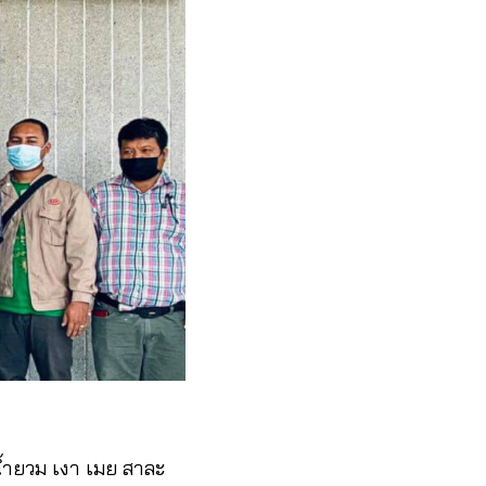
น้ำยวม เงา เมย สาละ