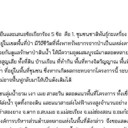
นและเสนอข้อเรียกร้อง 5 ข้อ คือ 1. ชุมชนชาติพันธุ์กะเหรี่ยง ใน
อยู่ในเขตพื้นที่ป่า มีวิถีชีวิตที่พึ่งพาทรัพยากรจากป่าเป็นแหล่
ยกันดูแลรักษาป่าต้นน้ำ ให้มีความอุดมสมบูรณ์มาตลอดหลาย
ูญเสีย ทั้งที่ดิน บ้านเรือน ที่ทำกิน พื้นที่ทางจิตวิญญาณ พื้นที
้ำ ที่อยู่ในพื้นที่ชุมชน ซึ่งหากเกิดผลกระทบจากโครงการนี้ 
อาจฟื้นฟูกลับมาให้เป็นดังเดิมได้
ชนลุ่มน้ำยวม เงา เมย สาละวิน ตลอดแนวพื้นที่โครงการ ทั้งเขื
งค์ส่งน้ำ จุดทิ้งกองดิน และแนวสายส่งไฟฟ้าแรงสูงจำนวนอย่าง
ท่าสองยาง จ.ตาก อ.สบเมย อ.แม่สะเรียง จ.แม่ฮ่องสอน อ.อมก๋อย
องค์การบริหารส่วนตำบลหลายแห่งในพื้นที่ดังกล่าว จึงขอแสดง