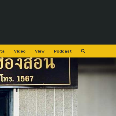
ta
Video
View
Podcast