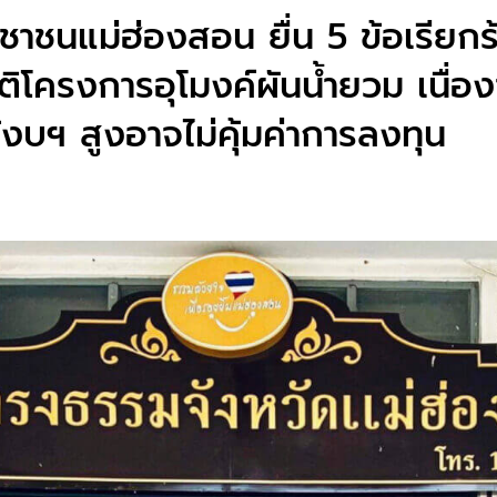
ะชาชนแม่ฮ่องสอน ยื่น 5 ข้อเรียก
ุติโครงการอุโมงค์ผันน้ำยวม เนื
ช้งบฯ สูงอาจไม่คุ้มค่าการลงทุน