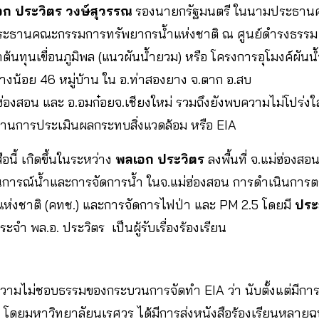
ก ประวิตร วงษ์สุวรรณ
รองนายกรัฐมนตรี ในนามประธานค
ะธานคณะกรรมการทรัพยากรน้ำแห่งชาติ ณ ศูนย์ดำรงธรรม จ.
ต้นทุนเขื่อนภูมิพล (แนวผันน้ำยวม) หรือ โครงการอุโมงค์ผันน
น้อย 46 หมู่บ้าน ใน อ.ท่าสองยาง จ.ตาก อ.สบ
่ฮ่องสอน และ อ.อมก๋อยจ.เชียงใหม่ รวมถึงยังพบความไม่โปร่งใส
นการประเมินผลกระทบสิ่งแวดล้อม หรือ EIA
อนี้ เกิดขึ้นในระหว่าง
พลเอก ประวิตร
ลงพื้นที่ จ.แม่ฮ่องส
นการณ์น้ำและการจัดการน้ำ ในจ.แม่ฮ่องสอน การดำเนินก
ห่งชาติ (คทช.) และการจัดการไฟป่า และ PM 2.5 โดยมี
ประ
ระจำ พล.อ. ประวิตร เป็นผู้รับเรื่องร้องเรียน
ึงความไม่ชอบธรรมของกระบวนการจัดทำ EIA ว่า นับตั้งแต่มีก
ดยมหาวิทยาลัยนเรศวร ได้มีการส่งหนังสือร้องเรียนหลายฉบับ