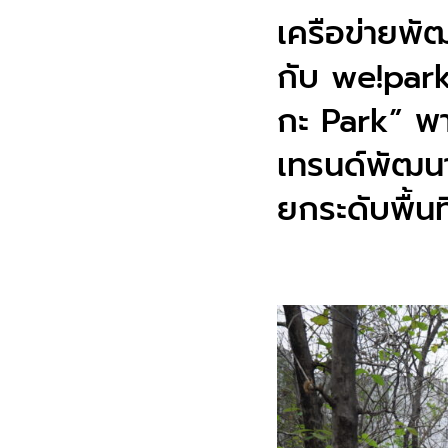
เครือข่ายพั
กับ we!park
กะ Park” พาร
เทรนด์พัฒนา
ยกระดับพื้นที