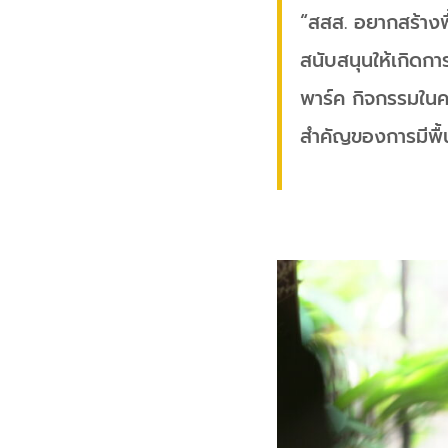
“สสส. อยากสร้างพื้
สนับสนุนให้เกิดกา
พาร์ค กิจกรรมในคร
สำคัญของการมีพื้