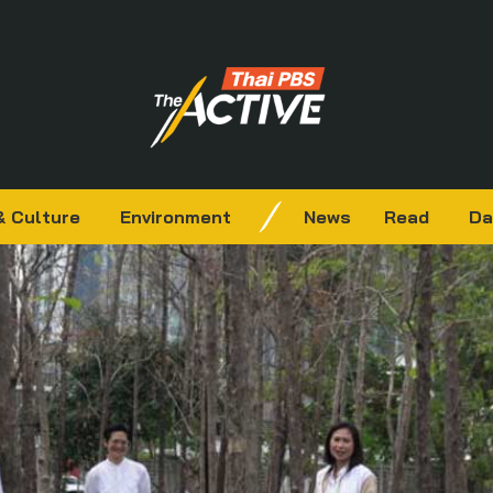
& Culture
Environment
News
Read
Da