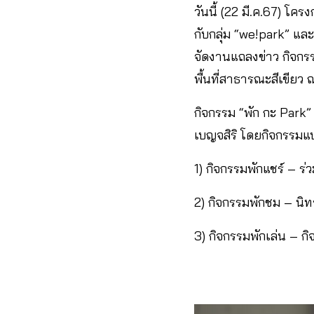
วันนี้ (22 มี.ค.67) โ
กับกลุ่ม “we!park” แล
จัดงานแถลงข่าว กิจกรร
พื้นที่สาธารณะสีเขียว
กิจกรรม “พัก กะ Park” 
เบญจสิริ โดยกิจกรรมแบ
1) กิจกรรมพักแชร์ – ร
2) กิจกรรมพักชม – น
3) กิจกรรมพักเล่น – ก