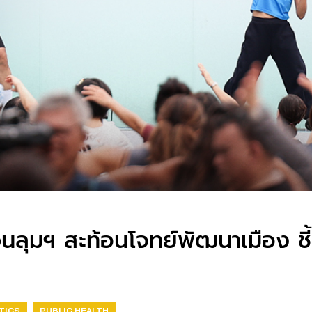
สวนลุมฯ สะท้อนโจทย์พัฒนาเมือง ช
TICS
PUBLIC HEALTH