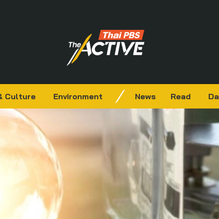
& Culture
Environment
News
Read
Da