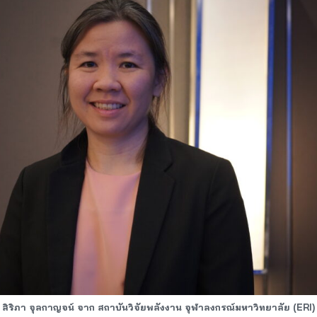
สิริภา จุลกาญจน์ จาก สถาบันวิจัยพลังงาน จุฬาลงกรณ์มหาวิทยาลัย (ERI)