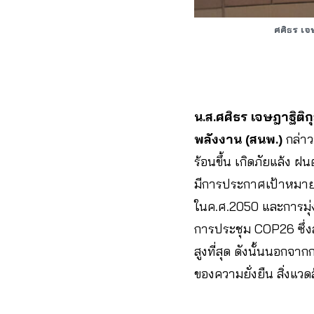
ศศิธร เจ
น.ส.ศศิธร เจษฎาฐิต
พลังงาน (สนพ.)
กล่า
ร้อนขึ้น เกิดภัยแล้ง 
มีการประกาศเป้าหมาย
ในค.ศ.2050 และการมุ่ง
การประชุม COP26 ซึ่
สูงที่สุด ดังนั้นนอกจ
ของความยั่งยืน สิ่งแว