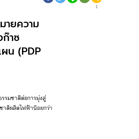
1
าหมายความ
งก๊าซ
งแผน (PDP
มชาติต่อการมุ่งสู่
าติผลิตไฟฟ้าน้อยกว่า