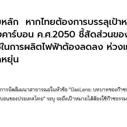
ัยหลัก หากไทยต้องการบรรลุเป้
คาร์บอน ค.ศ.2050 ชี้สัดส่วนขอ
ใช้ในการผลิตไฟฟ้าต้องลดลง ห่ว
ดหยุ่น
มีการจัดสัมมนาสาธารณะในหัวข้อ “GasLens: บทบาทของก๊าซธรร
อนของประเทศไทย” ระบุ จะถึงเป้าหมายได้ต้องใช้ก๊าซธรรมช