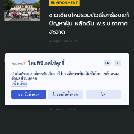
ENVIRONMENT
ชาวเชียงใหม่รวมตัวเรียกร้องแก้
ปัญหาฝุ่น ผลักดัน พ.ร.บ.อากาศ
สะอาด
4 พฤษภาคม 2026
LAW & RIGHTS
POLITICS
ไทยพีบีเอสใช้คุกกี้
EN
TH
POLLUTION
SOCIAL MOVEMENT
เว็บไซต์ของเรามีการจัดเก็บคุกกี้ โปรดศึกษาเพิ่มเติมที่นโยบายคุ้มครอง
ข้อมูลส่วนบุคคล
เครือข่ายฯ 120 องค์กร ชวน
เพิ่มเติม
สส.-สว. "โหวตผ่าน" ลุยต่อ
ยอมรับทั้งหมด
ไม่ยอมรับทั้งหมด
ปิด
กม.อากาศสะอาด
30 เมษายน 2026
LAW & RIGHTS
POLITICS
POLLUTION