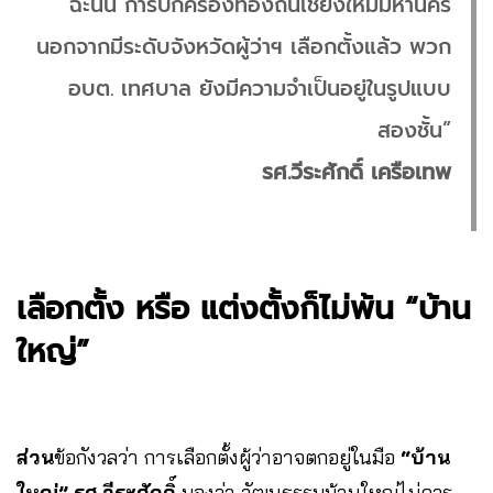
ฉะนั้น การปกครองท้องถิ่นเชียงใหม่มหานคร
นอกจากมีระดับจังหวัดผู้ว่าฯ เลือกตั้งแล้ว พวก
อบต. เทศบาล ยังมีความจำเป็นอยู่ในรูปแบบ
สองชั้น”
รศ.วีระศักดิ์ เครือเทพ
เลือกตั้ง หรือ แต่งตั้งก็ไม่พ้น “บ้าน
ใหญ่”
ส่วน
ข้อกังวลว่า การเลือกตั้งผู้ว่าอาจตกอยู่ในมือ
“บ้าน
ใหญ่” รศ.วีระศักดิ์
มองว่า วัฒนธรรมบ้านใหญ่ไม่ควร