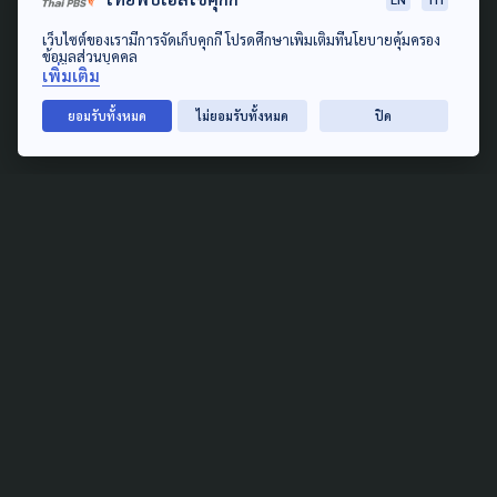
สร้างพื้นที่ให้ครูเติบโต จุด
ประกายการเรียนรู้ สู่ เด็ก คาด
เว็บไซต์ของเรามีการจัดเก็บคุกกี้ โปรดศึกษาเพิ่มเติมที่นโยบายคุ้มครอง
ข้อมูลส่วนบุคคล
หวัง กทม.ต้นแบบกระจายอำนาจ
เพิ่มเติม
ด้านการศึกษา
ยอมรับทั้งหมด
ไม่ยอมรับทั้งหมด
ปิด
19 กรกฎาคม 2026
PUBLIC HEALTH
SOCIAL MOVEMENT
URBAN
ดัน 50 เขต กทม.สู่ "มหานคร
แห่งสุขภาวะ" ชงผู้ว่าฯ คนใหม่
เดินหน้าธรรมนูญสุขภาพชุมชน
ใช้ได้จริง
20 มิถุนายน 2026
ENVIRONMENT