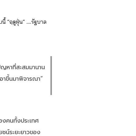
นี้ “ฤดูฝุ่น” ….รัฐบาล
ปัญหาที่สะสมมานาน
องเอาขึ้นมาพิจารณา”
์ของคนทั้งประเทศ
โยชน์ระยะยาวของ