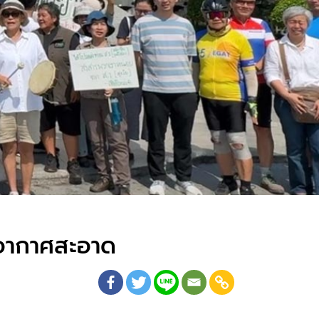
บ.อากาศสะอาด