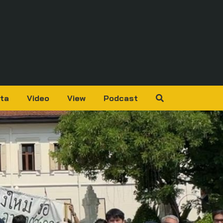
ta
Video
View
Podcast