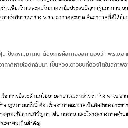
ชาวเชียงใหม่และคนในภาคเหนือประสบปัญหาฝุ่นมานาน จนเรี
ิสภาเร่งพิจารณาร่าง พ.ร.บ.อากาศสะอาด คืนอากาศที่ดีให้ก
ูฝุ่น ปัญหามีมานาน ต้องการคือทางออก มองว่า พ.ร.บ.อ
อากาศหายใจดีกลับมา เป็นห่วงเยาวชนที่ต้องโตในสภาพอ
 นักวิชาการอิสระด้านนโยบายสาธารณะ กล่าวว่า ร่าง พ.ร.บ.อ
งกฎหมายฉบับนี้ คือ เรื่องอากาศสะอาดเป็นสิทธิของประชาชน 
่างๆรองรับการแก้ปัญหา เช่น กองทุน และโครงสร้างภาคส่วนต
ประชาชนเป็นสำคัญ