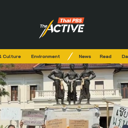
& Culture
Environment
News
Read
Da