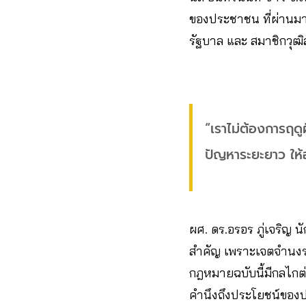
ของประชาชน ที่ผ่านมา
รัฐบาล และ สมาชิกวุฒ
“เราไม่ต้องการฤด
ปัญหาระยะยาว ให้
ผศ. ดร.อรอร ภู่เจริญ
สำคัญ เพราะเจตจำนงร่า
กฎหมายฉบับนี้มีกลไกต
คำนึงถึงประโยชน์ของ