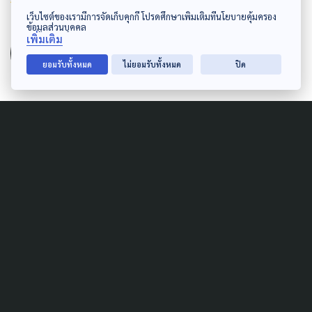
เว็บไซต์ของเรามีการจัดเก็บคุกกี้ โปรดศึกษาเพิ่มเติมที่นโยบายคุ้มครอง
AUTHOR
ข้อมูลส่วนบุคคล
เพิ่มเติม
The Active
ยอมรับทั้งหมด
ไม่ยอมรับทั้งหมด
ปิด
กองบรรณาธิการ The Active
Related News
PUBLIC HEALTH
หวั่นความซับซ้อนนิเวศเชิง
พาณิชย์ ผลักผู้บริโภค เผชิญ
ความเสี่ยงสุขภาพ-NCDs
6 สิงหาคม 2026