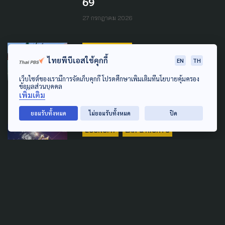
69
27 กรกฎาคม 2026
AGRICULTURE
ไทยพีบีเอสใช้คุกกี้
EN
TH
เรือประมง สงขลา-ระยอง จอด
เว็บไซต์ของเรามีการจัดเก็บคุกกี้ โปรดศึกษาเพิ่มเติมที่นโยบายคุ้มครอง
นิ่ง หลังราคาน้ำมันพุ่ง
ข้อมูลส่วนบุคคล
เพิ่มเติม
5 เมษายน 2026
ยอมรับทั้งหมด
ไม่ยอมรับทั้งหมด
ปิด
ECONOMY
LAW & RIGHTS
SUSTAINABLE
ร้อง 'นายกฯ' เบรค 'ธรรมนัส'
อ้างลักไก่เดินหน้า ม.69 ทำวิจัย
อนุญาตจับปลากะตักกลางคืน
ขาดการมีส่วนร่วม
2 มีนาคม 2026