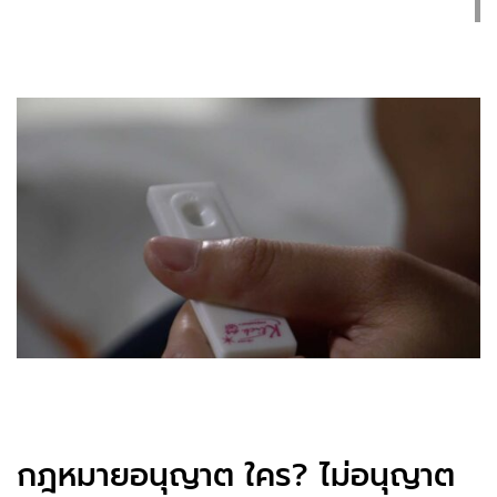
กฎหมายอนุญาต ใคร? ไม่อนุญาต