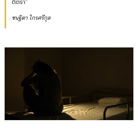
ตีตรา”
ชนฐิตา ไกรศรีกุล