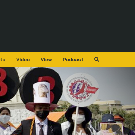
ta
Video
View
Podcast