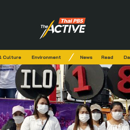
& Culture
Environment
News
Read
Da