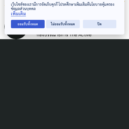
Author
เว็บไซต์ของเรามีการจัดเก็บคุกกี้ โปรดศึกษาเพิ่มเติมที่นโยบายคุ้มครอง
ข้อมูลส่วนบุคคล
เพิ่มเติม
AUTHOR
The Active
ยอมรับทั้งหมด
ไม่ยอมรับทั้งหมด
ปิด
กองบรรณาธิการ The Active
Related News
POLITICS
iLaw จี้ กกต.รับรองผลเลือกตั้ง
หวั่นเปิดช่องต่อรอง เปลี่ยนโฉม
รัฐบาล