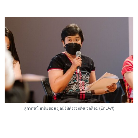
สุภาภรณ์ มาลัยลอย มูลนิธินิติธรรมสิ่งแวดล้อม (EnLAW)