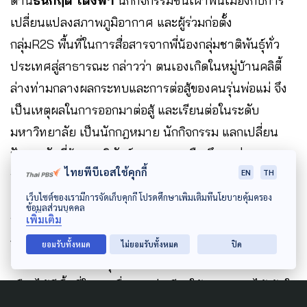
ด้าน
ธนกฤต โต้งฟ้า
นักกิจกรรมชนเผ่าพื้นเมืองกับการ
เปลี่ยนแปลงสภาพภูมิอากาศ และผู้ร่วมก่อตั้ง
กลุ่มR2S พื้นที่ในการสื่อสารจากพี่น้องกลุ่มชาติพันธ์ุทั่ว
ประเทศสู่สาธารณะ กล่าวว่า ตนเองเกิดในหมู่บ้านคลิตี้
ล่างท่ามกลางผลกระทบและการต่อสู้ของคนรุ่นพ่อแม่ จึง
เป็นเหตุผลในการออกมาต่อสู้ และเรียนต่อในระดับ
มหาวิทยาลัย เป็นนักกฎหมาย นักกิจกรรม แลกเปลี่ยน
ปัญหากับพี่น้องชาติพันธ์ุทางภาคเหนือ จึงพบว่าหลาย
ไทยพีบีเอสใช้คุกกี้
EN
TH
พื้นที่เจอปัญหาด้านสิทธิที่อยู่อาศัย ที่ทำกิน และการถูก
แสวงหาประโยชน์จากทรัพยากรในพื้นที่ไม่ต่างกัน จึงเริ่ม
เว็บไซต์ของเรามีการจัดเก็บคุกกี้ โปรดศึกษาเพิ่มเติมที่นโยบายคุ้มครอง
ข้อมูลส่วนบุคคล
ทำงานเป็นเครือข่าย สื่อสารประเด็นชนเผ่าพื้นเมืองกับ
เพิ่มเติม
การเปลี่ยนแปลงสภาพภูมิอากาศ พร้อมชักชวนคนเมือง
ยอมรับทั้งหมด
ไม่ยอมรับทั้งหมด
ปิด
เข้ามามีส่วนร่วมในทุกขั้นตอนการผลิต เพื่อให้ชนเผ่าพื้น
เมืองได้มีพื้นที่ในการสื่อสาร ส่งเสียงให้สาธารณะได้เข้าใจ