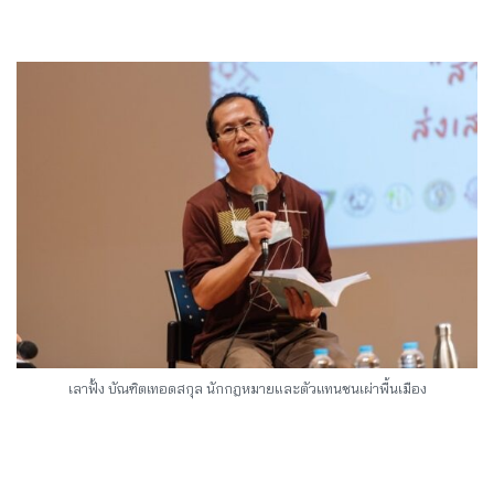
เลาฟั้ง บัณฑิตเทอดสกุล นักกฎหมายและตัวแทนชนเผ่าพื้นเมือง