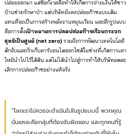
ปล่อยออกมา แต่ข้อกังวลคือทำให้เกิดการจ่ายเงินให้ชาว
บ้านช่วยรักษาป่า แต่บริษัทยังคงปล่อยก๊าซแบบเดิม
แทนที่จะเป็นการสร้างพลังงานหมุนเวียน และอีกรูปแบบ
คือการตั้ง
เป้าหมายการปลดปล่อยก๊าซเรือนกระจก
สุทธิเป็นศูนย์ (net zero)
รวมถึงการพัฒนาเทคโนโลยี
ดักจับและกักเก็บคาร์บอนไดออกไซด์ในช่วงที่เกิดการเผา
ไหม้นำไปไว้ใต้ดิน แต่ไม่ได้นำไปสู่การทำให้บริษัทลดละ
เลิกการปล่อยก๊าซอย่างแท้จริง
“โลกเราไม่ควรจะดำเนินไปในรูปแบบนี้ พวกคุณ
นั่นแหละคือกลุ่มที่ต้องรับผิดชอบ และทุกคนที่รู้
ว่าใครมีส่วนร่วมในการทำก็ต้องช่วยกันชี้ให้เห็น