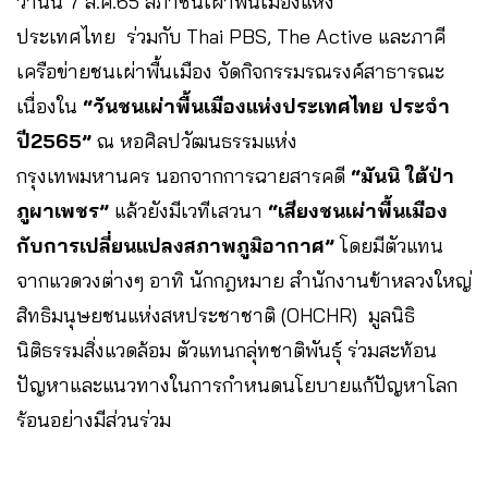
วานนี้ 7 ส.ค.65 สภาชนเผ่าพื้นเมืองแห่ง
ประเทศไทย ร่วมกับ Thai PBS, The Active และภาคี
เครือข่ายชนเผ่าพื้นเมือง จัดกิจกรรมรณรงค์สาธารณะ
เนื่องใน
“วันชนเผ่าพื้นเมืองแห่งประเทศไทย ประจำ
ปี2565”
ณ หอศิลปวัฒนธรรมแห่ง
กรุงเทพมหานคร นอกจากการฉายสารคดี
“มันนิ ใต้ป่า
ภูผาเพชร”
แล้วยังมีเวทีเสวนา
“เสียงชนเผ่าพื้นเมือง
กับการเปลี่ยนแปลงสภาพภูมิอากาศ”
โดยมีตัวแทน
จากแวดวงต่างๆ อาทิ นักกฎหมาย สำนักงานข้าหลวงใหญ่
สิทธิมนุษยชนแห่งสหประชาชาติ (OHCHR) มูลนิธิ
นิติธรรมสิ่งแวดล้อม ตัวแทนกลุ่ทชาติพันธุ์ ร่วมสะท้อน
ปัญหาและแนวทางในการกำหนดนโยบายแก้ปัญหาโลก
ร้อนอย่างมีส่วนร่วม