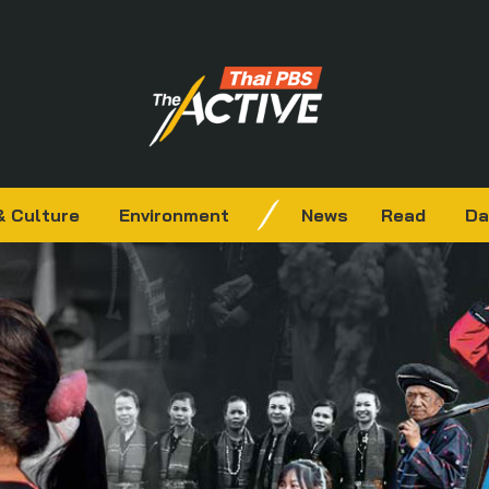
& Culture
Environment
News
Read
Da