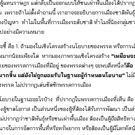
อ ผู้แทนราษฎร แต่กลับเป็นออกแบบให้ชนเผ่าพื้นเมืองได้ปรากฏ
ิม เพราะถ้าไม่ตั้งคำถามนี้ เราอาจจะอธิบายการเมืองชาติพันธุ
ปัญหา ทำไมในพื้นที่การเมืองระดับชาติ ทำไมพี่น้องกลุ่มชาต
งไปอย่างมีความหมาย
จะชี้ คือ 1. ถ้ามองในเชิงโครงสร้างนโยบายของพรรค หรือการเลือ
ืองมากน้อยเพียงใด หากมองภาพรวมเชิงโครงสร้าง
“เหมือนจะม
ของพรรคการเมืองที่มีอยู่ ของพรรคต่างๆ จะพบสิ่งหนึ่งก็
คือ
ึงมากขึ้น แต่ยังไม่ถูกยอมรับในฐานะผู้กำหนดนโยบาย”
ไม่ม
รรค ไม่ปรากฏเด่นชัดซักพรรคการเมือง
โยบายในฐานะอะไรบ้าง ที่ปรากฎในพรรคการเมืองที่เห็น คือ เป
ผู้ขาดโอกาส เป็นส่วนหนึ่งของผู้ที่ต้องได้รับการพัฒนา เป็นส่วน
ปรากฏว่าชาติพันธุ์หรือชนเผ่าพื้นเมือง ต้องเป็นผู้ถือสิทธิท
ำนาจในการจัดการพื้นที่หรือทรัพยากร หรือต้องเป็นผู้มีโลกทั