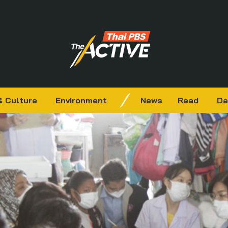
& Culture
Environment
News
Read
Da