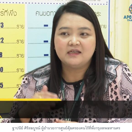
ฐาปนีย์ ศิริสมบูรณ์ ผู้อำนวยการศูนย์คุ้มครองคนไร้ที่พึ่งกรุงเทพมหานคร