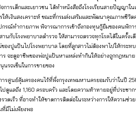
กิจการเด็กและเยาวชน ได้ทำหนังสือถึงโรงเรียนสายปัญญาในเร
รให้เงินสงเคราะห์ ขณะที่กรมส่งเสริมและพัฒนาคุณภาพชีวิ
ุปกรณ์ทำกายภาพ พิจารณาการเข้าถึงกองทุนกู้ยืมของคนพิการซ
ะประสานกับโรงพยาบาลตำรวจ ให้สามารถตรวจทุกโรคได้ในครั้งเ
ของปูแป้นไปโรงพยาบาล โดยที่ลูกสาวไม่ต้องพาไปให้กระทบ
การ จะดูอาชีพของพ่อปูแป้นหาแหล่งทำกินให้อย่างถูกกฎห
สนุนรถเข็นในการขายของ
การศูนย์คุ้มครองคนไร้ที่พึ่งกรุงเทพมหานครยอมรับว่าในปี 256
้าไปดูแลถึง 1,160 ครอบครัว และโดยความท้าทายอยู่ที่ประชา
ย่างรวดเร็ว ที่อาจทำให้ขาดการติดต่อในระหว่างการให้ความช่ว
ี่มีไม่เพียงพอ