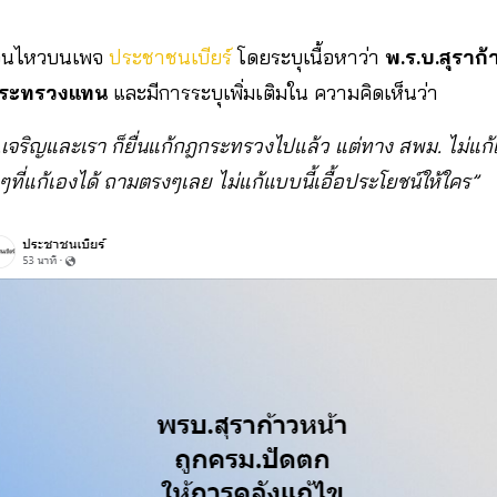
ื่อนไหวบนเพจ
ประชาชนเบียร์
โดยระบุเนื้อหาว่า
พ.ร.บ.สุราก
ระทรวงแทน
และมีการระบุเพิ่มเติมใน ความคิดเห็นว่า
ริญและเรา ก็ยื่นแก้กฎกระทรวงไปแล้ว แต่ทาง สพม. ไม่แก้เอ
ทั้งๆที่แก้เองได้ ถามตรงๆเลย ไม่แก้แบบนี้เอื้อประโยชน์ให้ใคร”