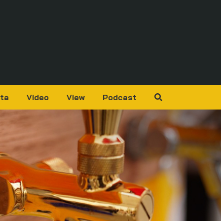
ta
Video
View
Podcast