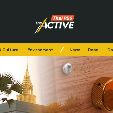
& Culture
Environment
News
Read
Da