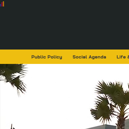
Public Policy
Social Agenda
Life 