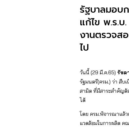
รัฐบาลมอบ
แก้ไข พ.ร.บ.
งานตรวจสอบอ
ไป
วันนี้ (29 มี.ค.65)
รัชด
รัฐมนตรี(ครม.) ว่า สื
สามิต ที่มีสาระสำคัญต
ได้
โดย ครม.พิจารณาแล้วเ
แวดล้อมในการผลิต คณะ