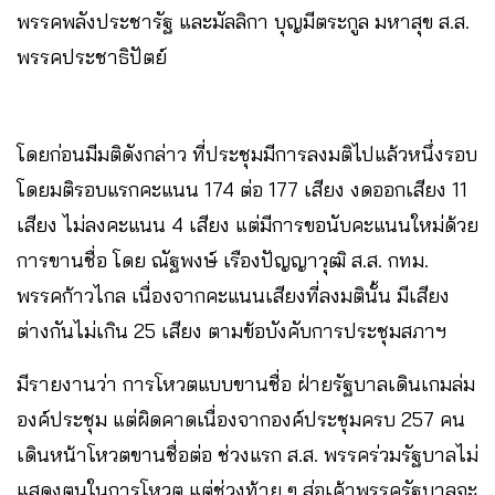
พรรคพลังประชารัฐ และมัลลิกา บุญมีตระกูล มหาสุข ส.ส.
พรรคประชาธิปัตย์
โดยก่อนมีมติดังกล่าว ที่ประชุมมีการลงมติไปแล้วหนึ่งรอบ
โดยมติรอบแรกคะแนน 174 ต่อ 177 เสียง งดออกเสียง 11
เสียง ไม่ลงคะแนน 4 เสียง แต่มีการขอนับคะแนนใหม่ด้วย
การขานชื่อ โดย ณัฐพงษ์ เรืองปัญญาวุฒิ ส.ส. กทม.
พรรคก้าวไกล เนื่องจากคะแนนเสียงที่ลงมตินั้น มีเสียง
ต่างกันไม่เกิน 25 เสียง ตามข้อบังคับการประชุมสภาฯ
มีรายงานว่า การโหวตแบบขานชื่อ ฝ่ายรัฐบาลเดินเกมล่ม
องค์ประชุม แต่ผิดคาดเนื่องจากองค์ประชุมครบ 257 คน
เดินหน้าโหวตขานชื่อต่อ ช่วงแรก ส.ส. พรรคร่วมรัฐบาลไม่
แสดงตนในการโหวต แต่ช่วงท้าย ๆ ส่อเค้าพรรครัฐบาลจะ