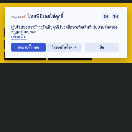
ไทยพีบีเอสใช้คุกกี้
EN
TH
TAG
เว็บไซต์ของเรามีการจัดเก็บคุกกี้ โปรดศึกษาเพิ่มเติมที่นโยบายคุ้มครอง
ข้อมูลส่วนบุคคล
ACTIVE DATA LAB
ENVIRONMENT
เพิ่มเติม
INDIGENOUS
INEQUALITY
LIFE & CULTURE
ยอมรับทั้งหมด
ไม่ยอมรับทั้งหมด
ปิด
POLICY WATCH
POST ELECTION
PUBLIC POLICY
SOCIAL AGENDA
THAIPROTESTS
THE LISTENING
ชายแดนใต้
มหานครภูมิภาค
SEARCH