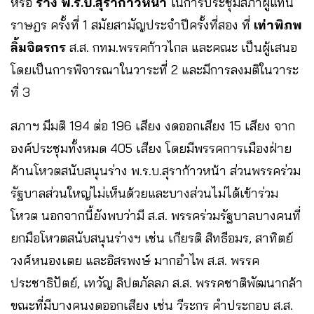
หรือ
ร่าง พ.ร.บ.สุราก้าวหน้า
ในการประชุมสภาผู้แทน
ราษฎร ครั้งที่ 1 สมัยสามัญประจำปีครั้งที่สอง ที่
เท่าพิภพ
ลิ้มจิตรกร
ส.ส. กทม.พรรคก้าวไกล และคณะ เป็นผู้เสนอ
โดยเป็นการพิจารณาในวาระที่ 2 และมีการลงมติในวาระ
ที่ 3
สภาฯ มีมติ 194 ต่อ 196 เสียง งดออกเสียง 15 เสียง จาก
องค์ประชุมทั้งหมด 405 เสียง โดยมีพรรคการเมืองฝ่าย
ค้านโหวตสนับสนุนร่าง พ.ร.บ.สุราก้าวหน้า ส่วนพรรคร่วม
รัฐบาลส่วนใหญ่ไม่เห็นด้วยและบางส่วนไม่ได้เข้าร่วม
โหวต นอกจากนี้ยังพบว่ามี ส.ส. พรรคร่วมรัฐบาลบางคนที่
ยกมือโหวตสนับสนุนร่างฯ เช่น เกียรติ สิทธีอมร, สาทิตย์
วงศ์หนองเตย และอิสรพงษ์ มากอำไพ ส.ส. พรรค
ประชาธิปัตย์, เทวัญ ลิปตภัลลภ ส.ส. พรรคชาติพัฒนากล้า
ขณะที่มีบางคนงดออกเสียง เช่น วีระกร คำประกอบ ส.ส.