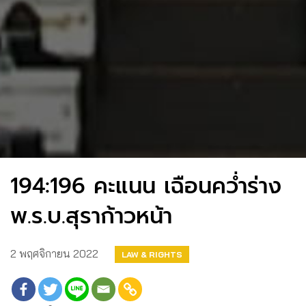
194:196 คะแนน เฉือนคว่ำร่าง
พ.ร.บ.สุราก้าวหน้า
2 พฤศจิกายน 2022
LAW & RIGHTS