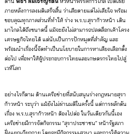
ด้าน
พิธา ลิ้มเจริญรัตน์
หัวหน้าพรรคก้าวไกล เปิดเผย
ภายหลังการลงมติเสร็จสิ้น ว่าเสียดายแต่ไม่เสียใจ พร้อม
ขอบคุณทุกภาคส่วนที่ทำให้ ร่าง พ.ร.บ.สุราก้าวหน้า เดิน
มาไกลได้ถึงขนาดนี้ แม้จะยังไม่สามารถปลดล็อกเค้าโครง
เศรษฐกิจไทยได้ แต่นับเป็นการปักหมุดที่สำคัญ และ
พร้อมนำเรื่องนี้จัดทำเป็นนโยบายในการหาเสียงเลือกตั้ง
ต่อไป เพื่อพาให้ผู้ประกอบการไทยและเกษตรกรไทยไปสู่
เวทีโลก
อย่างไรก็ตาม ด้านเครือข่ายที่สนับสนุนร่างกฎหมายสุรา
ก้าวหน้า ระบุว่า แม้ยังไม่ผ่านมติในครั้งนี้ แต่การผลักดัน
เรื่อง พ.ร.บ.สุราก้าวหน้า ต้องไปต่อ ในวันเดียวกันนี้เอง
เครือข่ายมีการจัดกิจกรรม “สุราประชาชน” หน้ารัฐสภา
ฝั่งแยกเกียกกาย โดยจะมีกิจกรรมเสวนา และการให้ความ