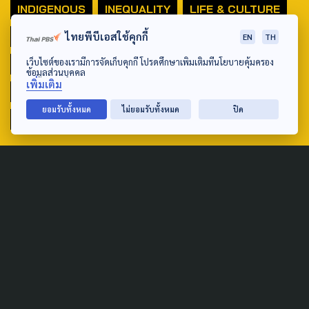
INDIGENOUS
INEQUALITY
LIFE & CULTURE
POLICY WATCH
POST ELECTION
ไทยพีบีเอสใช้คุกกี้
EN
TH
เว็บไซต์ของเรามีการจัดเก็บคุกกี้ โปรดศึกษาเพิ่มเติมที่นโยบายคุ้มครอง
PUBLIC POLICY
SOCIAL AGENDA
ข้อมูลส่วนบุคคล
เพิ่มเติม
THAIPROTESTS
THE LISTENING
ชายแดนใต้
ยอมรับทั้งหมด
ไม่ยอมรับทั้งหมด
ปิด
มหานครภูมิภาค
SEARCH
ABOUT US & CONTACT US
Address:
ศูนย์สื่อสารวาระทางสังคมและนโยบายสาธารณะ องค์การกระจาย
เสียงและแพร่ภาพสาธารณะแห่งประเทศไทย (สำนักงานใหญ่) 145