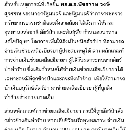
สำหรับเหตุการณ์ที่เกิดขึ้น
พล.ต.อ.พัชรวาท​ วงษ์
สุวรรณ
รองนายกรัฐมนตรี และรัฐมนตรีว่าการกระทรวง
ทรัพยากรธรรมชาติและสิ่งแวดล้อม ได้สั่งการให้กรม
อุทยานแห่งชาติ​ สัตว์ป่า​ และพันธุ์พืช กำหนดแนวทาง
แก้ไขปัญหา โดยการเพิ่มให้ลิงเป็นชนิดสัตว์ป่า ที่สามารถ
จ่ายเงินช่วยเหลือเยียวยาผู้ประสบเหตุได้ ตามหลักเกณฑ์
การจ่ายเงินช่วยเหลือเยียวยา ผู้ได้รับผลกระทบจากสัตว์
ป่า​ทำร้าย ซึ่งเดิมกำหนดให้จ่ายเงินช่วยเหลือเยียวยาได้
เฉพาะกรณีที่ถูกช้างป่าและกระทิงทำร้าย เพื่อให้สามารถ
นำเงินอนุรักษ์​สัตว์ป่า​ มาช่วยเหลือเยียวยาผู้ที่ถูกลิง
ทำร้ายร่างกายบาดเจ็บ
ส่วนหลักเกณฑ์​การช่วยเหลือเยียวยา กรณีที่ถูกสัตว์ป่าดัง
กล่าวข้างต้นทำร้าย หากเสียชีวิตหรือทุพพลภาพ​ จ่าย​เงิน
ช่วยเหลือเยียวยา จำนวน​ 100,000 บาท​ กรณีบาดเจ็บ ให้