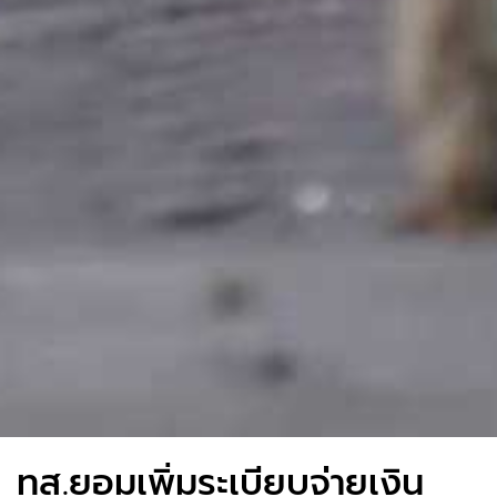
ทส.ยอมเพิ่มระเบียบจ่ายเงิน