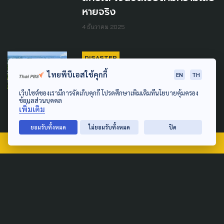
หายจริง
4 ธันวาคม 2025
DISASTER
ไทยพีบีเอสใช้คุกกี้
EN
TH
โอนเงินเยียวยาน้ำท่วม 12
จังหวัด 9,000 บาท/ครัวเรือน
เว็บไซต์ของเรามีการจัดเก็บคุกกี้ โปรดศึกษาเพิ่มเติมที่นโยบายคุ้มครอง
ข้อมูลส่วนบุคคล
3 พฤศจิกายน 2025
เพิ่มเติม
ยอมรับทั้งหมด
ไม่ยอมรับทั้งหมด
ปิด
TAG
ACTIVE DATA LAB
ENVIRONMENT
INDIGENOUS
INEQUALITY
LIFE & CULTURE
POLICY WATCH
POST ELECTION