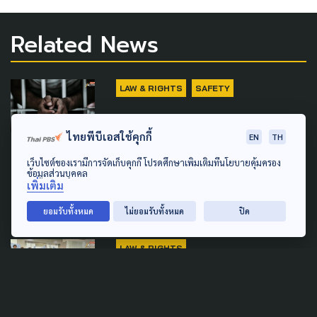
Related News
LAW & RIGHTS
SAFETY
มองข้อท้าทายกระบวนการฟื้นฟู
ไทยพีบีเอสใช้คุกกี้
EN
TH
'ผู้ต้องขัง' ลดเสี่ยงอันตราย-
ความปลอดภัยต่อสังคม
เว็บไซต์ของเรามีการจัดเก็บคุกกี้ โปรดศึกษาเพิ่มเติมที่นโยบายคุ้มครอง
ข้อมูลส่วนบุคคล
ป้องกันก่อเหตุซ้ำ
เพิ่มเติม
4 สิงหาคม 2026
ยอมรับทั้งหมด
ไม่ยอมรับทั้งหมด
ปิด
LAW & RIGHTS
ประมงพื้นบ้าน บุก อว. จี้ รองนา
ยกฯ “ ยศชนัน ” หยุดลักไก่ ม.