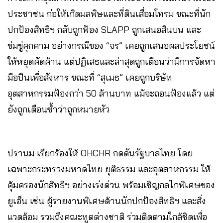
ประชาชน ก่อให้เกิดมลพิษและที่ดินเสื่อมโทรม ขณะที่นัก
ปกป้องสิทธิฯ กลับถูกฟ้อง SLAPP ถูกเสนอสินบน และ
ข่มขู่คุกคาม อย่างกรณีของ “จร” เคยถูกเสนอผลประโยชน์
ให้หยุดคัดค้าน แต่ปฏิเสธและล่าสุดถูกเตือนว่ามีการจัดหา
มือปืนเพื่อสังหาร ขณะที่ “สุเมธ” เคยถูกบริษัท
อุตสาหกรรมฟ้องกว่า 50 ล้านบาท แม้จะถอนฟ้องแล้ว แต่
ยังถูกเตือนซ้ำว่าถูกหมายหัว
ปรานม เรียกร้องให้ OHCHR กดดันรัฐบาลไทย โดย
เฉพาะกระทรวงมหาดไทย ยุติธรรม และอุตสาหกรรม ให้
คุ้มครองนักสิทธิฯ อย่างเร่งด่วน พร้อมเชิญกลไกพิเศษของ
ยูเอ็น เช่น ผู้รายงานพิเศษด้านนักปกป้องสิทธิฯ และสิ่ง
แวดล้อม รวมถึงคณะทูตต่างชาติ ร่วมติดตามใกล้ชิดเพื่อ