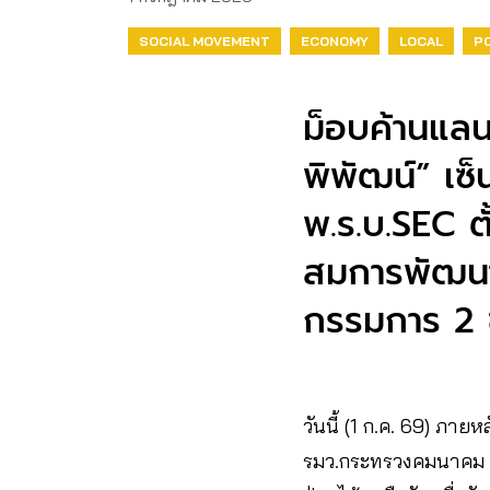
SOCIAL MOVEMENT
ECONOMY
LOCAL
PO
ม็อบค้านแลน
พิพัฒน์” เซ
พ.ร.บ.SEC 
สมการพัฒนา
กรรมการ 2 ช
วันนี้ (1 ก.ค. 69) ภา
รมว.กระทรวงคมนาคม 