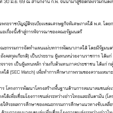
นที่ 30 มิ.ย. 69 ณ สำนักงาน ก.พ. จนนำมาสู่ข้อตกลงร่วมกันดังน
ร่างพระราชบัญญัติระเบียงเขตเศรษฐกิจพิเศษภาคใต้ พ.ศ. โ
นอเรื่องนี้เข้าสู่การพิจารณาของคณะรัฐมนตรี
ตั้งคณะกรรมการจัดทำแผนแม่บทการพัฒนาภาคใต้ โดยมีรัฐมนตร
์ อังคสกุลเกียรติ) เป็นประธาน ผู้แทนหน่วยงานราชการ ได้แ
ราจร เป็นผู้แทนหลัก ร่วมกับตัวแทนภาคประชาชน ได้แก่ กล
าคใต้ (SEC Watch) เพื่อทำการศึกษาภาพรวมของความเหมา
าร โครงการพัฒนาโครงสร้างพื้นฐานด้านการคมนาคมขนส่งเพื
คใต้เพื่อเชื่อมโยงการขนส่งระหว่างอ่าวไทยและอันดามัน (โค
โดยให้รอผลการศึกษาของคณะกรรมการศึกษาแนวทางขับเคลื่
น ด้านการคมนาคมขนส่งเพื่อเชื่อมโยงการขนส่งระหว่างอ่าวไ