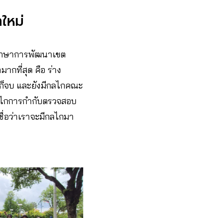
าใหม่
ึกษาการพัฒนาเขต
มากที่สุด คือ ร่าง
็จบ และยังมีกลไกคณะ
่กลไกการกำกับตรวจสอบ
 เชื่อว่าเราจะมีกลไกมา