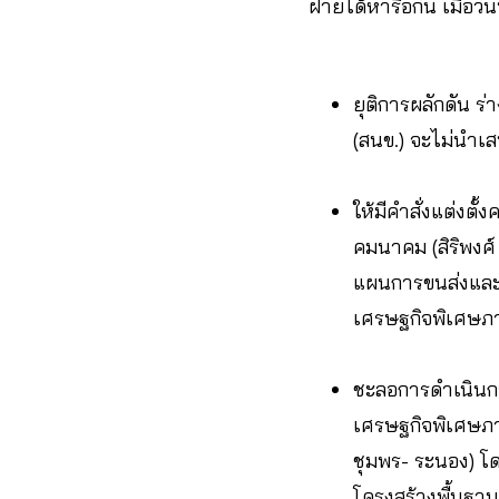
ฝ่ายได้หารือกัน เมื่อวั
ยุติการผลักดัน 
(สนข.) จะไม่นำเส
ให้มีคำสั่งแต่ง
คมนาคม (สิริพงศ
แผนการขนส่งและจ
เศรษฐกิจพิเศษภ
ชะลอการดำเนินก
เศรษฐกิจพิเศษภา
ชุมพร- ระนอง) 
โครงสร้างพื้นฐา