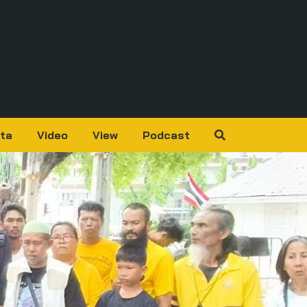
ta
Video
View
Podcast