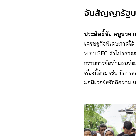
จับสัญญารัฐบาล
ประสิทธิ์ชัย หนูนวล
เ
เศรษฐกิจพิเศษภาคใต้ 
พ.ร.บ.SEC ถ้าไปตรวจ
กรรมการจัดทำแผนพัฒนาภ
เรื่องนี้ด้วย เช่น มีกา
มอนิเตอร์หรือติดตาม ห