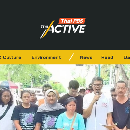
& Culture
Environment
News
Read
Da