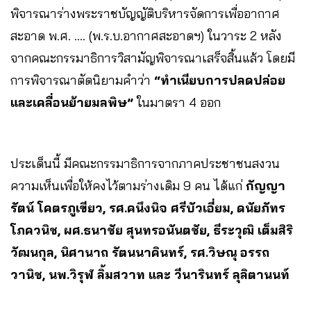
พิจารณาร่างพระราชบัญญัติบริหารจัดการเพื่ออากาศ
สะอาด พ.ศ. …. (พ.ร.บ.อากาศสะอาดฯ) ในวาระ 2 หลัง
จากคณะกรรมาธิการวิสามัญพิจารณาเสร็จสิ้นแล้ว โดยมี
การพิจารณาตัดนิยามคำว่า
“ทำเนียบการปลดปล่อย
และเคลื่อนย้ายมลพิษ”
ในมาตรา 4 ออก
ประเด็นนี้
มีคณะกรรมาธิการจากภาคประชาชนสงวน
ความเห็นเพื่อให้คงไว้ตามร่างเดิม 9 คน ได้แก่
กัญญา
รัตน์ โคตรภูเขียว, รศ.คนึงนิจ ศรีบัวเอี่ยม, ดนัยภัทร
โภควนิช, ผศ.ธนาชัย สุนทรอนันตชัย, ธีระวุฒิ เต็มสิริ
วัฒนกุล, นิศานาถ รัตนนาคินทร์, รศ.วิษณุ อรรถ
วานิช, นพ.วิรุฬ ลิ้มสวาท และ วีนารินทร์ ลุลิตานนท์