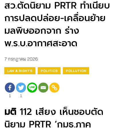
สว.ตัดนิยาม PRTR ทำเนียบ
การปลดปล่อย-เคลื่อนย้าย
มลพิษออกจาก ร่าง
พ.ร.บ.อากาศสะอาด
7 กรกฎาคม 2026
LAW & RIGHTS
POLITICS
POLLUTION
1
1
มติ
112 เสียง เห็นชอบตัด
นิยาม PRTR ‘กมธ.ภาค