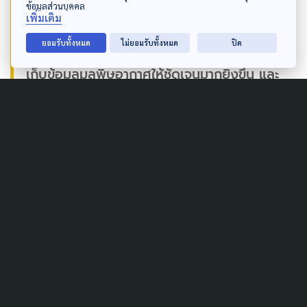
ข้อมูลส่วนบุคคล
เพิ่มเติม
“ดิฉันได้เสนอให้มีการปรับปรุงข้อความให้มีความ
ยอมรับทั้งหมด
ไม่ยอมรับทั้งหมด
ปิด
สอดคล้องกับ พ.ร.บ.ฉบับนี้ ที่เน้นในเรื่องการ
เก็บข้อมูลมลพิษอากาศให้ชัดเจนมากยิ่งขึ้น และ
สอดคล้องกับการจัดทำทำเนียบการปล่อยและ
เคลื่อนย้ายมลพิษด้วยแล้ว จึงไม่จำเป็นต้อง
กำหนดคำนิยามในมาตรา 4 อีก”
ศิรกาญจน์ เหลืองสกุล