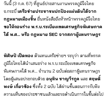
วันนี้ (3 ก.ค. 67) ที่ศูนย์ประสานงานพรรคภูมิใจไทย
จ.กระบี่
เครือข่ายประชาชนปกป้องแผ่นดินใต้จาก
กฎหมายเมืองขึ้น
ยื่นหนังสือถึงหัวหน้าพรรคภูมิใจไทย
ขอให้ถอนร่าง พ.ร.บ.ระเบียงเขตเศรษฐกิจพิเศษภาค
ใต้ พ.ศ… หรือ กฎหมาย SEC จากสภาผู้แทนราษฎร
พิศิษป์ เป็ดทอง
ตัวแทนเครือข่ายฯ ระบุว่า ตามที่พรรค
ภูมิใจไทยได้นำเสนอร่าง พ.ร.บ.ระเบียงเขตเศรษฐกิจ
พิเศษภาคใต้ พ.ศ… จำนวน 2 ฉบับต่อสภาผู้แทนราษฎร
โดยผู้เสนอประกอบด้วย
อนุทิน ชาญวีรกูล
และ
สฤษดิ์
พงษ์ เกี่ยวข้อง
ซึ่งทั้ง 2 ฉบับ ได้ผ่านขั้นตอนการรับฟัง
ความเห็นของประชาชนแล้วและรอดำเนินการในขั้นต่อไป