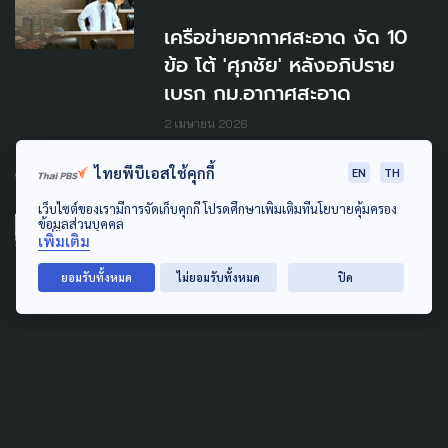
เครือข่ายอากาศสะอาด งัด 10
ข้อ โต้ 'ศุภชัย' หลังอภิปราย
เบรก กม.อากาศสะอาด
2 เมษายน 2026
ไทยพีบีเอสใช้คุกกี้
EN
TH
POLITICS
เว็บไซต์ของเรามีการจัดเก็บคุกกี้ โปรดศึกษาเพิ่มเติมที่นโยบายคุ้มครอง
'อนุทิน' ลั่น เลือกภูมิใจไทย
ข้อมูลส่วนบุคคล
เพิ่มเติม
ประเทศไทยไม่ต้องเสี่ยง
ยอมรับทั้งหมด
ไม่ยอมรับทั้งหมด
ปิด
7 กุมภาพันธ์ 2026
SOCIAL MOVEMENT
ECONOMY
LOCAL
POLITICS
SUSTAINABLE
ภาคประชาชน ร้อง ‘อนุทิน’ หยุด