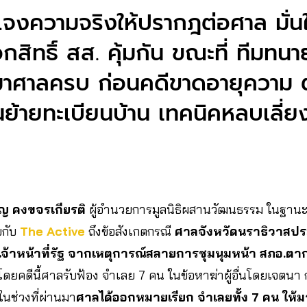
สแจงความจริงให้ปรากฎต่อศาล มั่นใ
กสิทธิ์ สส. คุ้มกัน ขณะที่ ทีมทน
มาศาลครบ ก่อนคดีขาดอายุความ ตั
้ายทะเบียนบ้าน เทคนิคหลบเลี่ย
ญ คงขจรเกียรติ
ผู้อำนวยการมูลนิธิผสานวัฒนธรรม ในฐาน
ยกับ
The Active
ถึงข้อสังเกตกรณี
ศาลจังหวัดนราธิวาสประ
เจ้าหน้าที่รัฐ จากเหตุการณ์สลายการชุมนุมหน้า สภอ.ต
โดยคดีนี้ศาลรับฟ้อง จำเลย 7 คน ในข้อหาฆ่าผู้อื่นโดยเจตนา ก
ยในช่วงที่ผ่านมา
ศาลได้ออกหมายเรียก จำเลยทั้ง 7 คน ให้ม