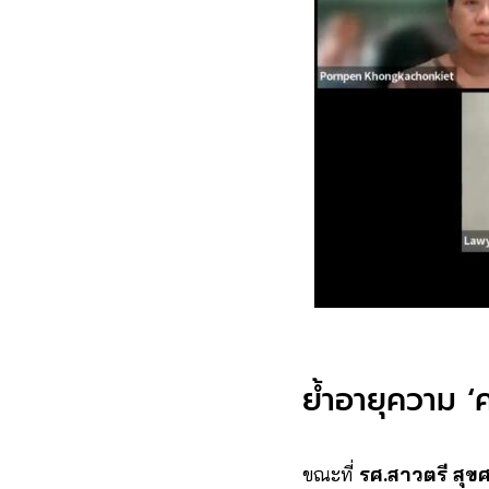
ย้ำอายุความ ‘
ขณะที่
รศ.สาวตรี สุขศ