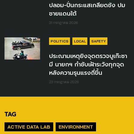
ปลอม-ปั่นกระแสเกลียดชัง ปม
ชายแดนใต้
31 กรกฎาคม 2026
POLITICS
LOCAL
SAFETY
ประณามเหตุยิงจุดตรวจบูเก๊ะซา
มี นายกฯ กำชับเฝ้าระวังทุกจุด
หลังความรุนแรงถี่ขึ้น
23 กรกฎาคม 2026
TAG
ACTIVE DATA LAB
ENVIRONMENT