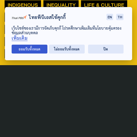
INDIGENOUS
INEQUALITY
LIFE & CULTURE
ไทยพีบีเอสใช้คุกกี้
POLICY WATCH
POST ELECTION
EN
TH
เว็บไซต์ของเรามีการจัดเก็บคุกกี้ โปรดศึกษาเพิ่มเติมที่นโยบายคุ้มครอง
PUBLIC POLICY
SOCIAL AGENDA
ข้อมูลส่วนบุคคล
เพิ่มเติม
THAIPROTESTS
THE LISTENING
ชายแดนใต้
ยอมรับทั้งหมด
ไม่ยอมรับทั้งหมด
ปิด
มหานครภูมิภาค
SEARCH
ABOUT US & CONTACT US
Address:
ศูนย์สื่อสารวาระทางสังคมและนโยบายสาธารณะ องค์การกระจาย
เสียงและแพร่ภาพสาธารณะแห่งประเทศไทย (สำนักงานใหญ่) 145