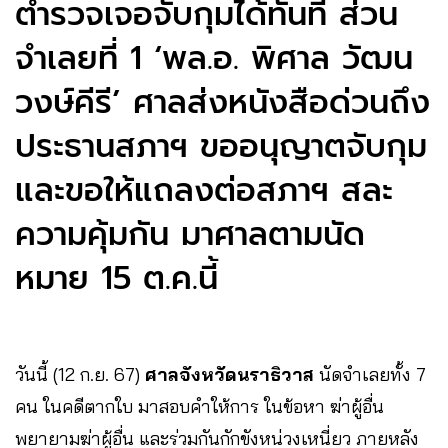
ตำรวจเจอจับกุมได้ทันที ส่วน
จำเลยที่ 1 ‘พล.อ. พิศาล วัฒน
วงษ์คีรี’ ศาลส่งหนังสือด่วนถึง
ประธานสภาฯ ขออนุญาตจับกุม
และขอให้แถลงต่อสภาฯ สละ
ความคุ้มกัน มาศาลตามนัด
หมาย 15 ต.ค.นี้
วันนี้ (12 ก.ย. 67)
ศาลจังหวัดนราธิวาส
นัดจำเลยทั้ง 7
คน ในคดีตากใบ มาสอบคำให้การ ในข้อหา ฆ่าผู้อื่น
พยายามฆ่าผู้อื่น และร่วมกันกักขังหน่วงเหนี่ยว ภายหลัง