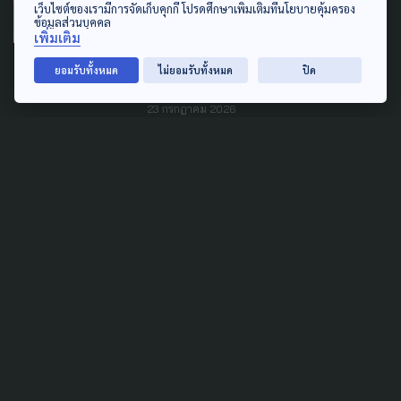
เว็บไซต์ของเรามีการจัดเก็บคุกกี้ โปรดศึกษาเพิ่มเติมที่นโยบายคุ้มครอง
ข้อมูลส่วนบุคคล
ประณามเหตุยิงจุดตรวจบูเก๊ะซา
เพิ่มเติม
มี นายกฯ กำชับเฝ้าระวังทุกจุด
ยอมรับทั้งหมด
ไม่ยอมรับทั้งหมด
ปิด
หลังความรุนแรงถี่ขึ้น
23 กรกฎาคม 2026
TAG
ACTIVE DATA LAB
ENVIRONMENT
INDIGENOUS
INEQUALITY
LIFE & CULTURE
POLICY WATCH
POST ELECTION
PUBLIC POLICY
SOCIAL AGENDA
THAIPROTESTS
THE LISTENING
ชายแดนใต้