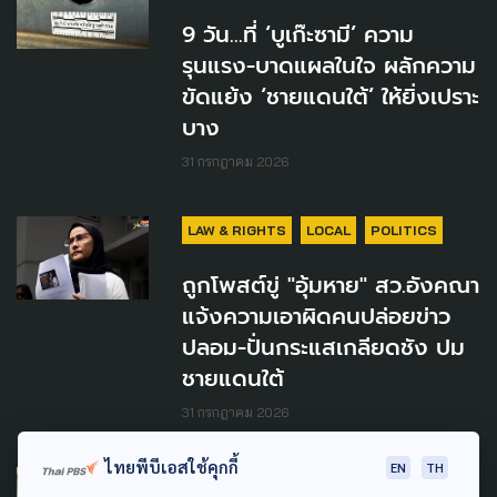
9 วัน...ที่ ‘บูเก๊ะซามี’ ความ
รุนแรง-บาดแผลในใจ ผลักความ
ขัดแย้ง ‘ชายแดนใต้’ ให้ยิ่งเปราะ
บาง
31 กรกฎาคม 2026
LAW & RIGHTS
LOCAL
POLITICS
ถูกโพสต์ขู่ "อุ้มหาย" สว.อังคณา
แจ้งความเอาผิดคนปล่อยข่าว
ปลอม-ปั่นกระแสเกลียดชัง ปม
ชายแดนใต้
31 กรกฎาคม 2026
ไทยพีบีเอสใช้คุกกี้
EN
TH
POLITICS
LOCAL
SAFETY