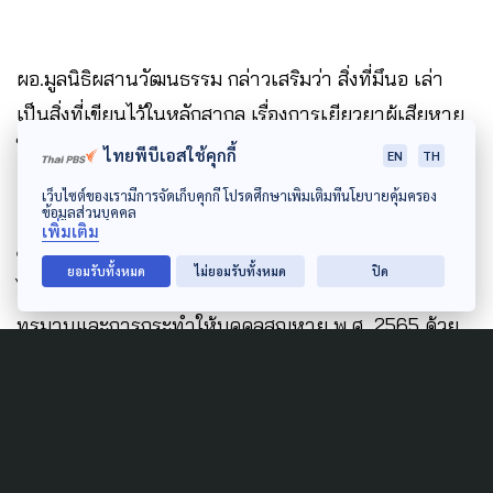
ผอ.มูลนิธิผสานวัฒนธรรม กล่าวเสริมว่า สิ่งที่มึนอ เล่า
เป็นสิ่งที่เขียนไว้ในหลักสากล เรื่องการเยียวยาผู้เสียหาย
ในกรณีการทรมาน อุ้มหาย หรือ การละเมิดของรัฐ คือ
ไทยพีบีเอสใช้คุกกี้
EN
TH
เยียวยาให้กลับคืนสู่สภาพเดิม และเพียงพอ เป็นผล
เว็บไซต์ของเรามีการจัดเก็บคุกกี้ โปรดศึกษาเพิ่มเติมที่นโยบายคุ้มครอง
ข้อมูลส่วนบุคคล
ครอบคลุม และสอดคล้องกับความต้องการของผู้เสียหาย
เพิ่มเติม
ซึ่งประเทศไทยลงนามในอนุสัญญานี้ไว้ ซึ่งมีการระบุเอา
ยอมรับทั้งหมด
ไม่ยอมรับทั้งหมด
ปิด
ไว้ในระเบียบตาม พ.ร.บ.ป้องกันและปราบปราม การ
ทรมานและการกระทำให้บุคคลสูญหาย พ.ศ. 2565 ด้วย
ดังนั้นในวันที่ 21 ก.พ.นี้ มูลนิธิผสานวัฒนธรรม และพยาน
จะเดินทางไปที่ศาลแพ่ง และชวนร่วมจับตาผลการ
พิจารณาของศาลแพ่ง ว่าจะเลื่อนการสืบพยานหรือไม่ ซึ่ง