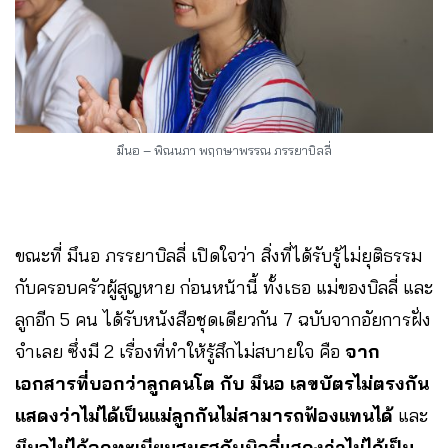
มึนอ – พิณนภา พฤกษาพรรณ ภรรยาบิลลี่
ขณะที่ มึนอ ภรรยาบิลลี่ เปิดใจว่า สิ่งที่ได้รับรู้ไม่ยุติธรรม
กับครอบครัวผู้สูญหาย ก่อนหน้านี้ ทั้งเธอ แม่ของบิลลี่ และ
ลูกอีก 5 คน ได้รับหนังสือชุดเดียวกัน 7 ฉบับจากอัยการฝั่ง
จำเลย ซึ่งมี 2 เรื่องที่ทำให้รู้สึกไม่สบายใจ คือ
จาก
เอกสารที่บอกว่าลูกคนโต กับ มึนอ เลขบัตรไม่ตรงกัน
แสดงว่าไม่ได้เป็นแม่ลูกกันไม่สามารถฟ้องแทนได้
และ
มึนอไม่ได้จดทะเบียนสมรสกับบิลลี่แสดงว่าไม่ได้เป็น