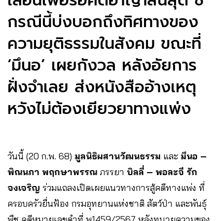
เลื่อนเพื่อรอคดีอาญาสิ้นสุด ชี้
กรณีนี้บ่งบอกถึงทิศทางของ
ความยุติธรรมในสังคม ขณะที่
‘มึนอ’ เผยกังวล หลังอัยการ
ฝั่งจำเลย ส่งหนังสืออ้างเหตุ
หวังไม่ต้องเยียวยาทางแพ่ง
วันนี้ (20 ก.พ. 68)
มูลนิธิผสานวัฒนธรรม
และ
มึนอ –
พิณนภา พฤกษาพรรณ
ภรรยา
บิลลี่ – พอละจี รัก
จงเจริญ
ร่วมแถลงเปิดเผยแนวทางการสู้คดีทางแพ่ง ที่
ครอบครัวยื่นฟ้อง กรมอุทยานแห่งชาติ สัตว์ป่า และพันธุ์
พืช คดีหมายเลขดำที่ พ1459/2567 หลังทนายความของ