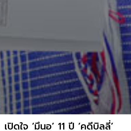
เปิดใจ ‘มึนอ’ 11 ปี ‘คดีบิลลี่’