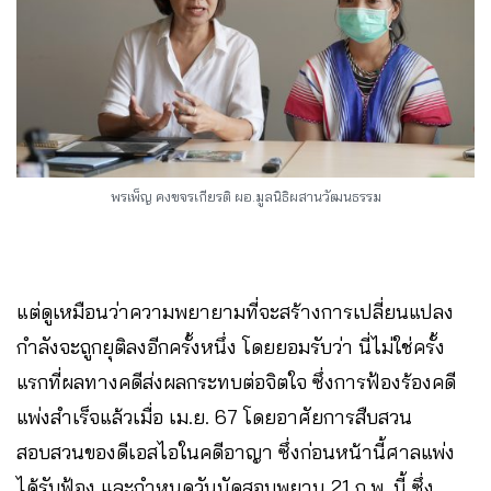
พรเพ็ญ คงขจรเกียรติ ผอ.มูลนิธิผสานวัฒนธรรม
แต่ดูเหมือนว่าความพยายามที่จะสร้างการเปลี่ยนแปลง
กำลังจะถูกยุติลงอีกครั้งหนึ่ง โดยยอมรับว่า นี่ไม่ใช่ครั้ง
แรกที่ผลทางคดีส่งผลกระทบต่อจิตใจ ซึ่งการฟ้องร้องคดี
แพ่งสำเร็จแล้วเมื่อ เม.ย. 67 โดยอาศัยการสืบสวน
สอบสวนของดีเอสไอในคดีอาญา ซึ่งก่อนหน้านี้ศาลแพ่ง
ได้รับฟ้อง และกำหนดวันนัดสอบพยาน 21 ก.พ. นี้ ซึ่ง