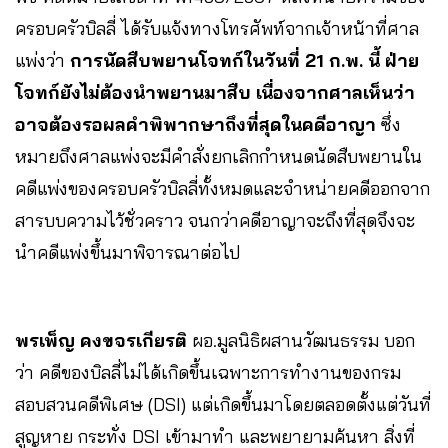
ครอบครัวบิลลี่ ได้รับแจ้งทางโทรศัพท์จากเจ้าหน้าที่ศาล
แพ่งว่า
การนัดสืบพยานโจทก์ในวันที่ 21 ก.พ. นี้ ฝ่าย
โจทก์ยังไม่ต้องนำพยานมาสืบ เนื่องจากศาลเห็นว่า
อาจต้องรอผลคำพิพากษาถึงที่สุดในคดีอาญา
ซึ่ง
หมายถึงศาลแพ่งจะมีคำสั่งยกเลิกกำหนดนัดสืบพยานใน
คดีแพ่งของครอบครัวบิลลี่ทั้งหมดและจำหน่ายคดีออกจาก
สารบบความไว้ชั่วคราว จนกว่าคดีอาญาจะถึงที่สุดจึงจะ
นำคดีแพ่งขึ้นมาพิจารณาต่อไป
พรเพ็ญ คงขจรเกียรติ
ผอ.มูลนิธิผสานวัฒนธรรม บอก
ว่า คดีของบิลลี่ไม่ได้เกิดขึ้นเฉพาะการทำงานของกรม
สอบสวนคดีพิเศษ (DSI) แต่เกิดขึ้นมาโดยตลอดตั้งแต่วันที่
สูญหาย กระทั่ง DSI เข้ามาทำ และพยายามค้นหา สิ่งที่