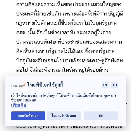
ความคิดและความเห็นของประชาชนส่วนใหญ่ของ
ประเทศนี้ด้วยเช่นกัน เพราะเมื่อครั้งที่มีการบัญญัติ
กฎหมายในลักษณะนี้ขึ้นครั้งแรกในในยุครัฐบาล
คสช. นั้น ถือเป็นช่วงเวลาที่ประเทศอยู่ในการ
ปกครองแบบพิเศษ ที่ประชาชนแทบจะแสดงความ
คิดเห็นต่างจากรัฐบาลไม่ได้เลย ซึ่งหากรัฐบาล
ปัจจุบันจะสืบทอดนโยบายเรื่องเขตเศรษฐกิจพิเศษ
ต่อไป จึงต้องพิจารณาใคร่ครวญให้รอบด้าน
ไทยพีบีเอสใช้คุกกี้
EN
TH
พระราชบัญญัติเขตพัฒนาพิเศษภาคตะวันออก พ.ศ.
เว็บไซต์ของเรามีการจัดเก็บคุกกี้ โปรดศึกษาเพิ่มเติมที่นโยบายคุ้มครอง
2561 หรือ EEC เป็นกฎหมายที่ใช้บังคับมาแล้วเกิน
ข้อมูลส่วนบุคคล
เพิ่มเติม
5 ปี และมีข้อสังเกตจากการศึกษาประเมินผลสัมฤทธิ์
ของกฎหมายโดยกลุ่มนักวิชาการอิสระ ค้นพบว่า
ยอมรับทั้งหมด
ไม่ยอมรับทั้งหมด
ปิด
EEC เป็นกฎหมายที่มีความล้มเหลวในการบังคับใช้