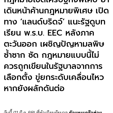
เดินหน้าค้านกฎหมายพิเศษ เปิด
ทาง ‘แลนด์บริดจ์’ แนะรัฐดูบท
เรียน พ.ร.บ. EEC หลังภาค
ตะวันออก เผชิญปัญหามลพิษ
ซ้ำซาก ซัด กฎหมายแบบนี้ไม่
ควรถูกเขียนในรัฐบาลจากการ
เลือกตั้ง ขู่ยกระดับเคลื่อนไหว
หากยังผลักดันต่อ
วันนี้ (11 มี.ค. 68) ที่ทำเนียบรัฐบาล
ตัวแทนเครือข่าย