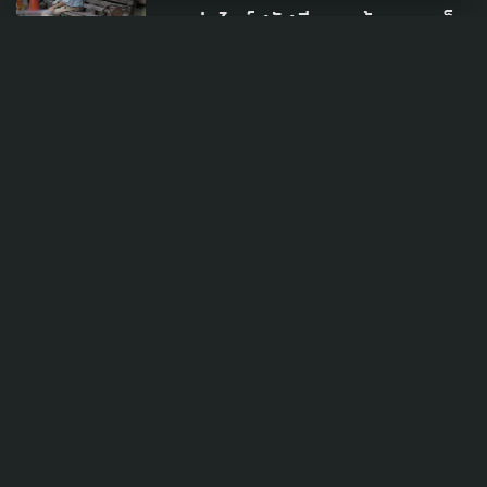
กลุ่มไลน์สวัสดีตอนเช้า ระบบเช็
กชื่อผู้สูงอายุไม่ให้เสียชีวิตโดด
เดี่ยว ในที่อยู่อาศัยแนวตั้ง
16 มีนาคม 2026
TAG
ACTIVE DATA LAB
ENVIRONMENT
INDIGENOUS
INEQUALITY
LIFE & CULTURE
POLICY WATCH
POST ELECTION
PUBLIC POLICY
SOCIAL AGENDA
THAIPROTESTS
THE LISTENING
ชายแดนใต้