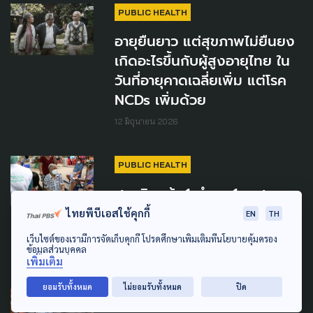
PUBLIC HEALTH
อายุยืนยาว แต่สุขภาพไม่ยืนยง
เกิดอะไรขึ้นกับผู้สูงอายุไทย ใน
วันที่อายุคาดเฉลี่ยเพิ่ม แต่โรค
NCDs เพิ่มด้วย
12 มิถุนายน 2026
PUBLIC HEALTH
สธ.เดินหน้า 1 ตำบล 1 อาสา
พยาบาล เริ่มปีงบฯ 69 ค่า
ไทยพีบีเอสใช้คุกกี้
EN
TH
ตอบแทน 15,000 บาท/เดือน
เว็บไซต์ของเรามีการจัดเก็บคุกกี้ โปรดศึกษาเพิ่มเติมที่นโยบายคุ้มครอง
ข้อมูลส่วนบุคคล
15 พฤษภาคม 2026
เพิ่มเติม
ยอมรับทั้งหมด
ไม่ยอมรับทั้งหมด
ปิด
PUBLIC HEALTH