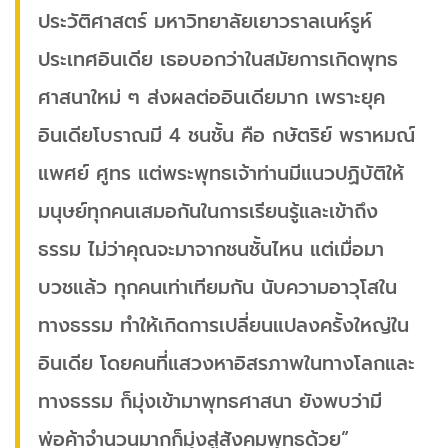
ประวัติศาสตร์ มหาวิทยาลัยเยาวราลเนห์รูห์
ประเทศอินเดีย เธอบอกว่าในสมัยการเกิดพุทธ
ศาสนาใหม่ ๆ ส่งผลต่ออินเดียมาก เพราะยุค
อินเดียโบราณมี 4 ชนชั้น คือ กษัตริย์ พราหมณ์
แพศย์ ศูทร แต่พระพุทธเจ้าท่านมีแนวปฏิบัติให้
มนุษย์ทุกคนเสมอกันในการเรียนรู้และเข้าถึง
ธรรม ไม่ว่าคุณจะมาจากชนชั้นไหน แต่เมื่อมา
บวชแล้ว ทุกคนเท่าเทียมกัน นับความอาวุโสใน
ทางธรรม ทำให้เกิดการเปลี่ยนแปลงครั้งใหญ่ใน
อินเดีย โดยคนที่แสวงหาอิสรภาพในทางโลกและ
ทางธรรม ก็มุ่งเข้ามาพุทธศาสนา ยังพบว่ามี
พ่อค้าจำนวนมากก็มุ่งสู่สังคมพุทธด้วย”