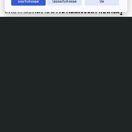
บรรยายธรรม และเวียนเทียนในสวน
ท่ามกลาง
ยอมรับทั้งหมด
ไม่ยอมรับทั้งหมด
ปิด
บรรยากาศธรรมชาติ
ภาวนาใต้แสงจันทร์ กับพระครู
วินัยธร นวลจันทร์ กิตติปัญโญ
และทีมศิลปิน
และ
ปฏิบัติบูชา “เพ็ญภาวนา ชาคริยานุโยค”
โดย อาสา
กลุ่มอยู่เย็นเป็นประโยชน์ เวลานี้ ต่อเนื่องจนถึงเวลา
22.00 น. ณ สวนโมกข์ กรุงเทพฯ
Author
AUTHOR
The Active
กองบรรณาธิการ The Active