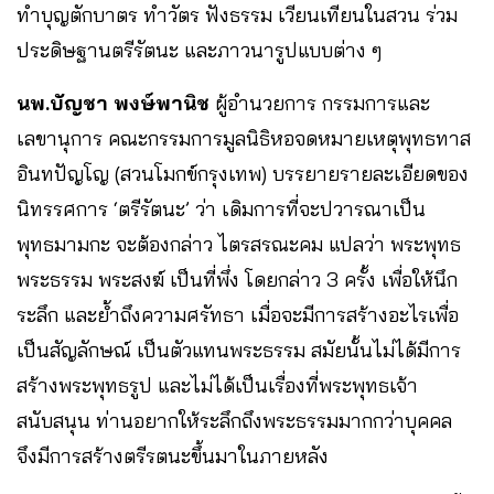
ทำบุญตักบาตร ทำวัตร ฟังธรรม เวียนเทียนในสวน ร่วม
ประดิษฐานตรีรัตนะ และภาวนารูปแบบต่าง ๆ
นพ.บัญชา พงษ์พานิช
ผู้อำนวยการ กรรมการและ
เลขานุการ คณะกรรมการมูลนิธิหอจดหมายเหตุพุทธทาส
อินทปัญโญ (สวนโมกข์กรุงเทพ) บรรยายรายละเอียดของ
นิทรรศการ ‘ตรีรัตนะ’ ว่า เดิมการที่จะปวารณาเป็น
พุทธมามกะ จะต้องกล่าว ไตรสรณะคม แปลว่า พระพุทธ
พระธรรม พระสงฆ์ เป็นที่พึ่ง โดยกล่าว 3 ครั้ง เพื่อให้นึก
ระลึก และย้ำถึงความศรัทธา เมื่อจะมีการสร้างอะไรเพื่อ
เป็นสัญลักษณ์ เป็นตัวแทนพระธรรม สมัยนั้นไม่ได้มีการ
สร้างพระพุทธรูป และไม่ได้เป็นเรื่องที่พระพุทธเจ้า
สนับสนุน ท่านอยากให้ระลึกถึงพระธรรมมากกว่าบุคคล
จึงมีการสร้างตรีรตนะขึ้นมาในภายหลัง