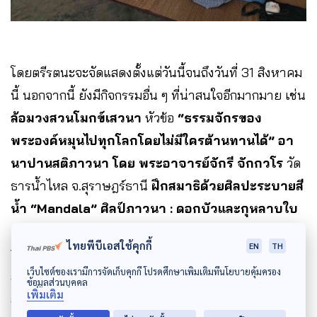
โดยตรีรตนะจะจัดแสดงตั้งแต่วันนี้จนถึงวันที่ 31 สิงหาคม
นี้ นอกจากนี้ ยังมีกิจกรรมอื่น ๆ ที่น่าสนใจอีกมากมาย เช่น
ล้อมวงสวนโมกข์เสวนา
หัวข้อ
“ธรรมจักรของ
พระองค์หมุนไปทุกโลกโดยไม่มีใครต้านทานได้”
อา
นาปานสติภาวนา
โดย
พระอาจารย์จักรี จักกวโร
วัด
ธารน้ำไหล จ.สุราษฎร์ธานี
ฝึกสมาธิด้วยศิลปะระบายสี
น้ำ “Mandala”
ศิลป์ภาวนา : ดอกบัวและกุหลาบใบ
เตยภาวนา
Retreat Breath & Emotional
ไทยพีบีเอสใช้คุกกี้
EN
TH
Vibration Frequency Healing
ณ ห้องนิพพานชิม
เว็บไซต์ของเรามีการจัดเก็บคุกกี้ โปรดศึกษาเพิ่มเติมที่นโยบายคุ้มครอง
ลอง ชั้น 2 ฝึกสมาธิผ่านลมหายใจและฝึกผ่อนคลายอย่าง
ข้อมูลส่วนบุคคล
เพิ่มเติม
ลึกไปกับคลื่นเสียงบำบัด ส่วนกิจกรรมช่วงสุดท้าย คือ