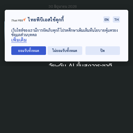
30 มิถุนายน 2026
ไทยพีบีเอสใช้คุกกี้
EN
TH
PUBLIC HEALTH
ECONOMY
เว็บไซต์ของเรามีการจัดเก็บคุกกี้ โปรดศึกษาเพิ่มเติมที่นโยบายคุ้มครอง
ข้อมูลส่วนบุคคล
LEARNING & EDUCATION
POLITICS
เพิ่มเติม
ยกเครื่องประเทศ! อว.เคาะปั้น
ยอมรับทั้งหมด
ไม่ยอมรับทั้งหมด
ปิด
หมอ 2.2 หมื่นคนรับสังคมสูง
วัย-ดัน AI ขั้นสูงวาระชาติ
24 มิถุนายน 2026
LEARNING & EDUCATION
POLITICS
SOCIAL MOVEMENT
WELFARE
เสนอ 'ยศชนัน' ยกระดับ
สวัสดิการรัฐ-ปรับมาตรฐานการ