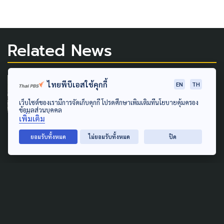
Related News
POLITICS
ชายแดนใต้
ไทยพีบีเอสใช้คุกกี้
EN
TH
เว็บไซต์ของเรามีการจัดเก็บคุกกี้ โปรดศึกษาเพิ่มเติมที่นโยบายคุ้มครอง
ชายแดนใต้ 'ซีซันใหม่'ภาค ปชช.-
ข้อมูลส่วนบุคคล
หัวหน้าพูดคุยฯ'เห็นพ้อง เปิด
เพิ่มเติม
พื้นที่การมีส่วนร่วม
ยอมรับทั้งหมด
ไม่ยอมรับทั้งหมด
ปิด
18 กรกฎาคม 2026
LAW & RIGHTS
LOCAL
MARGINAL PEOPLE
นายอำเภออุ้มผาง แจงปม