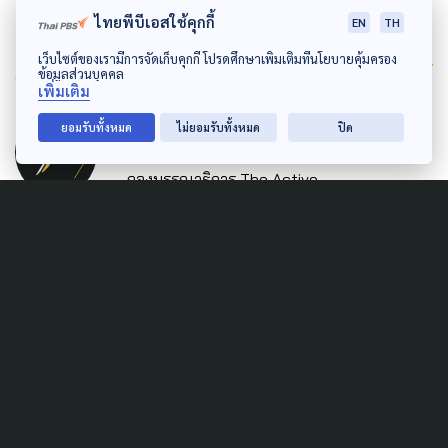
ไทยพีบีเอสใช้คุกกี้
EN
TH
Author
เว็บไซต์ของเรามีการจัดเก็บคุกกี้ โปรดศึกษาเพิ่มเติมที่นโยบายคุ้มครอง
ข้อมูลส่วนบุคคล
เพิ่มเติม
AUTHOR
ยอมรับทั้งหมด
ไม่ยอมรับทั้งหมด
ปิด
The Active
กองบรรณาธิการ The Active
Related News
SAFETY
LEARNING & EDUCATION
ศธ. งัด 9 มาตรการ เข้มความ