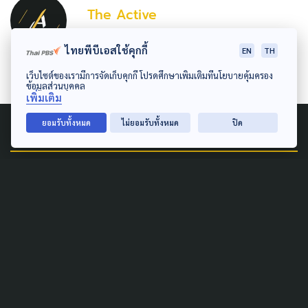
The Active
กองบรรณาธิการ The Active
ไทยพีบีเอสใช้คุกกี้
EN
TH
เว็บไซต์ของเรามีการจัดเก็บคุกกี้ โปรดศึกษาเพิ่มเติมที่นโยบายคุ้มครอง
ข้อมูลส่วนบุคคล
เพิ่มเติม
ยอมรับทั้งหมด
ไม่ยอมรับทั้งหมด
ปิด
Related News
SOCIAL MOVEMENT
SUSTAINABLE
'รักษ์พะโต๊ะ' จี้ รัฐบาลยกเลิก
ศึกษา EIA-EHIA ภายใต้ 'แลนด์
บริดจ์' ทั้งหมด
2 สิงหาคม 2026