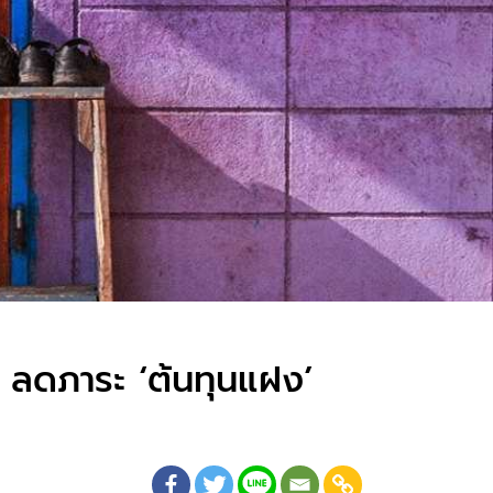
น ลดภาระ ‘ต้นทุนแฝง’