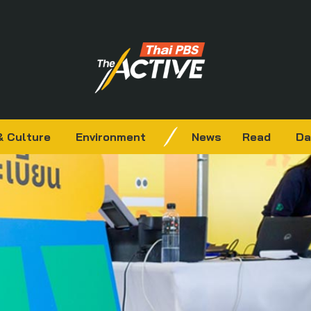
& Culture
Environment
News
Read
Da