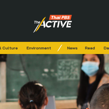
& Culture
Environment
News
Read
Da