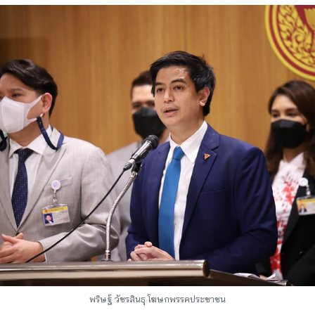
พริษฐ์ วัชรสินธุ โฆษกพรรคประชาชน