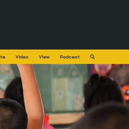
ta
Video
View
Podcast