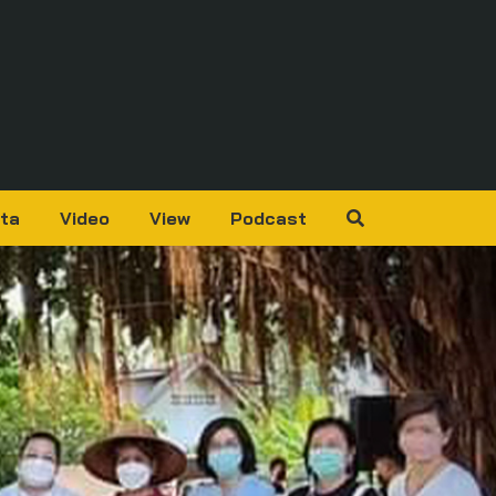
ta
Video
View
Podcast