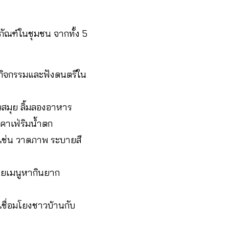
ัณฑ์ในชุมชน จากทั้ง 5
อมกิจกรรมและฟังดนตรีใน
มุย ลิ้มลองอาหาร
คาเฟ่ริมน้ำตก
 เช่น วาดภาพ ระบายสี
ายเมนูหากินยาก
เชื่อมโยงชาวบ้านกับ