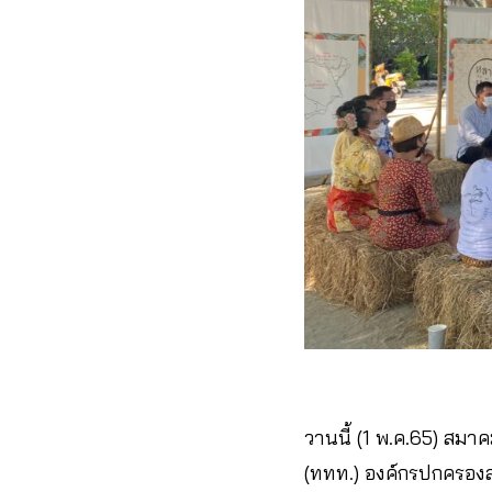
วานนี้ (1 พ.ค.65) สม
(ททท.) องค์กรปกครองส