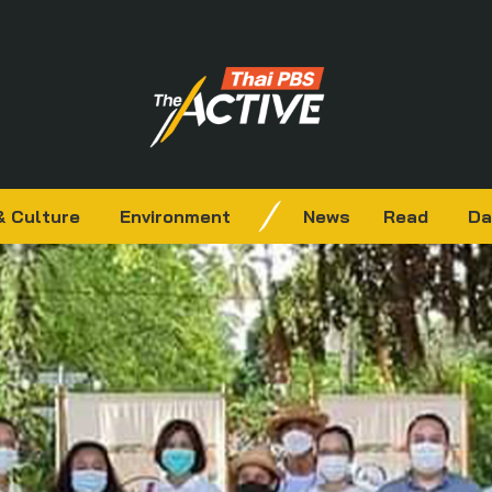
& Culture
Environment
News
Read
Da