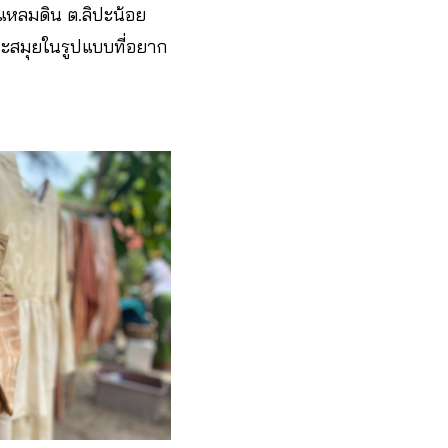
แหลมดิน ต.ลิปะน้อย
าะสมุยในรูปแบบที่อยาก