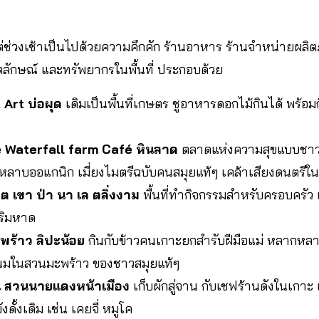
่ช่วงเช้าเป็นไปด้วยความคึกคัก ร้านอาหาร ร้านจำหน่ายผลิตภ
อัตลักษณ์ และทรัพยากรในพื้นที่ ประกอบด้วย
Art บ่อผุด
เดิมเป็นพื้นที่เกษตร ชูอาหารดอกไม้กินได้ พร้
 Waterfall farm Café หินลาด
ตลาดแห่งความสุขแบบชาวส
ุหลาบออแกนิก เมี่ยงไมตรีฉบับคนสมุยแท้ๆ เคล้าเสียงดนตรีใน
็ต เขา ป่า นา เล ตลิ่งงาม
พื้นที่ทำกิจกรรมสำหรับครอบครัว
ริมหาด
พร้าว ลิปะน้อย
กินกับข้าวคนเกาะยกสำรับฝีมือแม่ หลากหล
มในสวนมะพร้าว ของชาวสมุยแท้ๆ
 สวนนายแดงหน้าเมือง
เก็บผักสู่จาน กับเชฟร้านดังในเกาะ 
ั้งเดิม เช่น เคยจี่ หมูโค