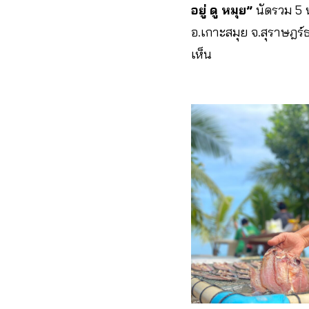
อยู่ ดู หมุย”
นัดรวม 5 
อ.เกาะสมุย จ.สุราษฎร์
เห็น