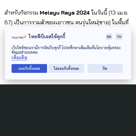
สำหรับกิจกรรม
Melayu Raya 2024
ในวันนี้ (13 เม.ย.
67) เป็นการรวมตัวของเยาวชน คนรุ่นใหม่(ชาย) ในพื้นที่
ชายแดนใต้ โดยกิจกรรมบนเวทีมีทั้งการแสดงบทเพลง
ไทยพีบีเอสใช้คุกกี้
EN
TH
มลายู การกล่าวสุนทรพจน์ พร้อมทั้งในงานยังมี
เว็บไซต์ของเรามีการจัดเก็บคุกกี้ โปรดศึกษาเพิ่มเติมที่นโยบายคุ้มครอง
นิทรรศการให้ความรู้ ความเข้าใจวัฒนธรรมการแต่งกาย
ข้อมูลส่วนบุคคล
เพิ่มเติม
ของชาวมลายูด้วย ซึ่งงานฯ จะจัดไปจนถึงช่วงเย็น
ยอมรับทั้งหมด
ไม่ยอมรับทั้งหมด
ปิด
ประมาณ 18.00 น.
ขณะที่ในวันพรุ่งนี้ (14 เม.ย. 67) จะเป็นกิจกรรมรวมตัว
แต่งกายด้วยชุดมลายู ของเยาวชน คนรุ่นใหม่(หญิง) ด้วย