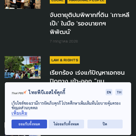
จับตายุติปมพิพาทที่ดิน 'เกาะหลี
เป๊ะ' ในมือ 'รองนายกฯ
พิพัฒน์'
7 กรกฎาคม 2026
LAW & RIGHTS
เรียกร้อง เร่งแก้ปัญหาเอกชน
ปิดทาง เข้า-ออก “ขุม
เขียว”กระทบวิถีชีวิต ชาวเลมอ
ไทยพีบีเอสใช้คุกกี้
EN
TH
แกลน พังงา
เว็บไซต์ของเรามีการจัดเก็บคุกกี้ โปรดศึกษาเพิ่มเติมที่นโยบายคุ้มครอง
4 กรกฎาคม 2026
ข้อมูลส่วนบุคคล
เพิ่มเติม
ยอมรับทั้งหมด
ไม่ยอมรับทั้งหมด
ปิด
LAW & RIGHTS
CULTURE