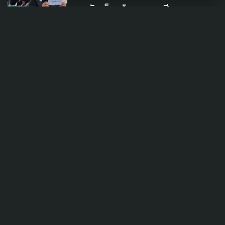
หวังเห็นนโยบายหาเสียงดูแล
ชาติพันธุ์ 7 ล้านคน หลัง 2 รมว.
ร่วมงานรวมญาติชาวเล
23 พฤศจิกายน 2025
TAG
ACTIVE DATA LAB
ENVIRONMENT
INDIGENOUS
INEQUALITY
LIFE & CULTURE
POLICY WATCH
POST ELECTION
PUBLIC POLICY
SOCIAL AGENDA
THAIPROTESTS
THE LISTENING
ชายแดนใต้