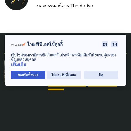
กองบรรณาธิการ The Active
Related News
ไทยพีบีเอสใช้คุกกี้
EN
TH
เว็บไซต์ของเรามีการจัดเก็บคุกกี้ โปรดศึกษาเพิ่มเติมที่นโยบายคุ้มครอง
ข้อมูลส่วนบุคคล
เพิ่มเติม
POLLUTION
LAW & RIGHTS
LOCAL
POLITICS
PUBLIC HEALTH
ยอมรับทั้งหมด
ไม่ยอมรับทั้งหมด
ปิด
SOCIAL MOVEMENT
SUSTAINABLE
URBAN
ไทย-ลาว-เมียนมา ยกระดับ
โมเดล 'เมืองคู่ขนาน' ลดหมอก
ควันข้ามแดนยั่งยืน
12 กรกฎาคม 2026