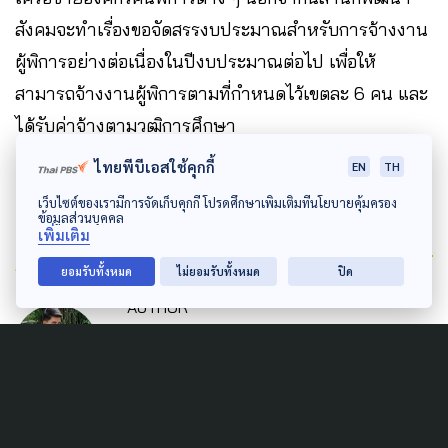
สังคมจะทำเรื่องขอจัดสรรงบประมาณสำหรับการจ้างงาน
ผู้พิการอย่างต่อเนื่องในปีงบประมาณต่อไป เพื่อให้
สามารถจ้างงานผู้พิการตามที่กำหนดไว้เขตละ 6 คน และ
ได้รับค่าจ้างตามวุฒิการศึกษา
ไทยพีบีเอสใช้คุกกี้
EN
TH
เว็บไซต์ของเรามีการจัดเก็บคุกกี้ โปรดศึกษาเพิ่มเติมที่นโยบายคุ้มครอง
ข้อมูลส่วนบุคคล
เพิ่มเติม
Author
ยอมรับทั้งหมด
ไม่ยอมรับทั้งหมด
ปิด
AUTHOR
รุ่งโรจน์ สมบุญเก่า
หนุ่มหน้ามนต์คนบางเลน สนับสนุนความเท่า
เทียมทางเพศ ชื่นชอบอนิเมะ ทั้งสัตว์บกสัตว์ทะเล
ล้วนเป็นเพื่อน